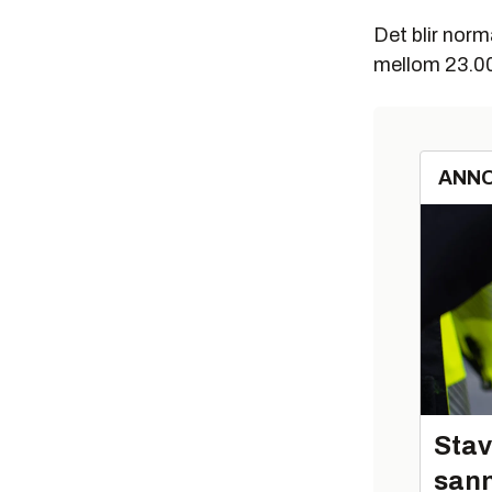
Det blir norm
mellom 23.00
ANN
Stav
sann