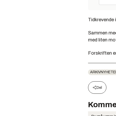
Tidkrevende i
Sammen med n
med liten mot
Forskriften e
ARKIVNYHETE
Del
Komme