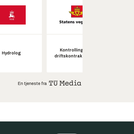
Kontrollingeniør
Hydrolog
Pros
driftskontrakt elektro
En tjeneste fra