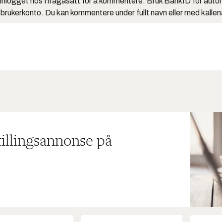
nlogget hos Ifrågasätt for å kommentere. Bruk BankID for auto
 brukerkonto. Du kan kommentere under fullt navn eller med kalle
tillingsannonse på