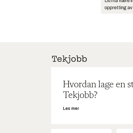
Du må være in
oppretting av
Hvordan lage en s
Tekjobb?
Les mer