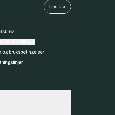
Tips oss
tsbrev
ykkeinnstillinger
r og bruksbetingelser
tningslinjer