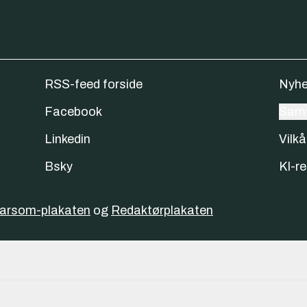
RSS-feed forside
Nyhe
Facebook
Samt
Linkedin
Vilkå
Bsky
KI-re
varsom-plakaten
og
Redaktørplakaten