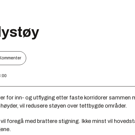
lystøy
Kommenter
8:00
r for inn- og utflyging etter faste korridorer sammen 
øyder, vil redusere støyen over tettbygde områder.
vil foregå med brattere stigning. Ikke minst vil hoved
gene.