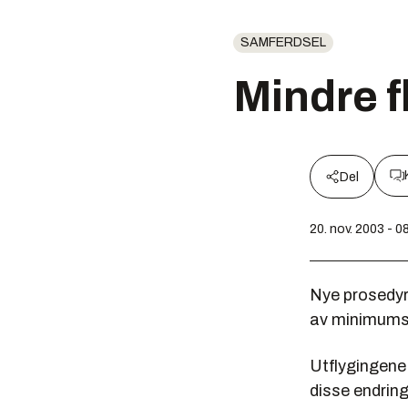
SAMFERDSEL
Mindre f
Del
20. nov. 2003 - 0
Nye prosedyre
av minimumsh
Utflygingene 
disse endrin