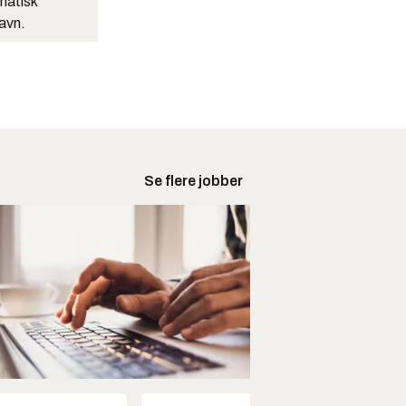
matisk
navn.
Se flere jobber