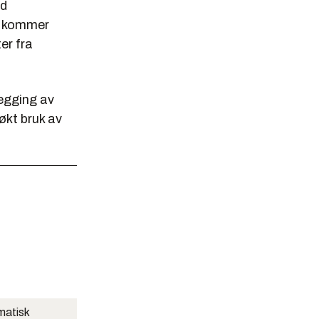
ed
ta kommer
er fra
legging av
økt bruk av
matisk