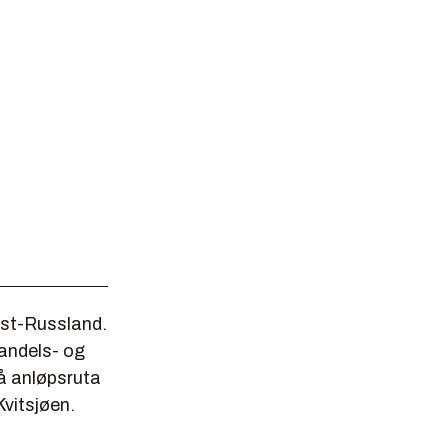
est-Russland.
handels- og
å anløpsruta
vitsjøen.