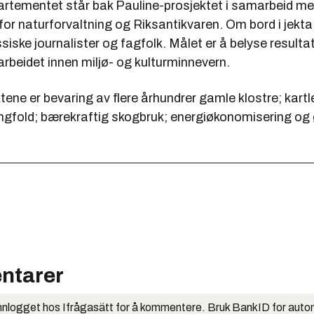
artementet står bak Pauline-prosjektet i samarbeid m
 for naturforvaltning og Riksantikvaren. Om bord i jek
siske journalister og fagfolk. Målet er å belyse resultat
beidet innen miljø- og kulturminnevern.
tene er bevaring av flere århundrer gamle klostre; kart
ngfold; bærekraftig skogbruk; energiøkonomisering og 
ntarer
nlogget hos Ifrågasätt for å kommentere. Bruk BankID for auto