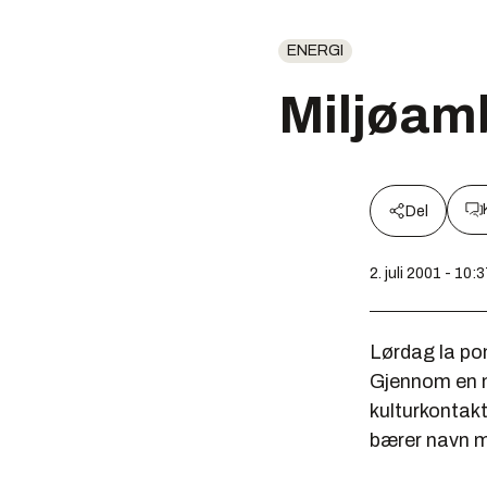
ENERGI
Miljøamb
Del
2. juli 2001 - 10:
Lørdag la po
Gjennom en ni
kulturkontak
bærer navn m