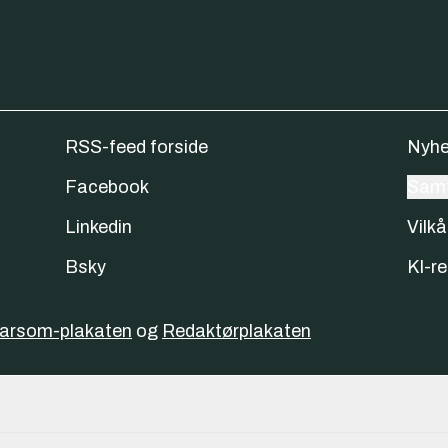
RSS-feed forside
Nyhe
Facebook
Samt
Linkedin
Vilkå
Bsky
KI-re
varsom-plakaten
og
Redaktørplakaten