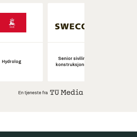
Senior sivilingeniør
Hydrolog
Pros
konstruksjonsteknikk
En tjeneste fra