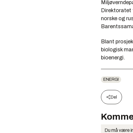
Miljøverndep
Direktoratet
norske og rus
Barentssamar
Blant prosjek
biologisk ma
bioenergi.
ENERGI
Del
Komme
Du må være in