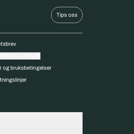
Tips oss
tsbrev
ykkeinnstillinger
r og bruksbetingelser
tningslinjer