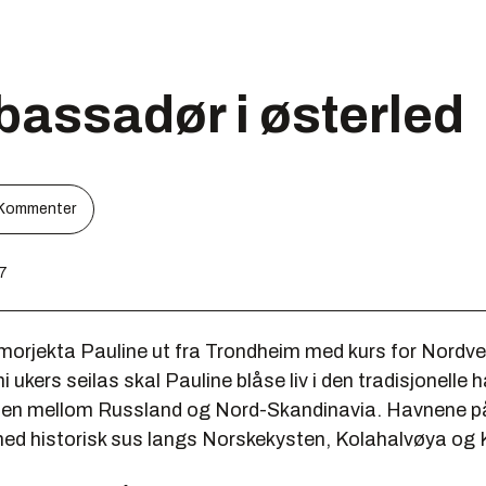
assadør i østerled
Kommenter
37
morjekta Pauline ut fra Trondheim med kurs for Nordv
 ukers seilas skal Pauline blåse liv i den tradisjonelle 
ten mellom Russland og Nord-Skandinavia. Havnene p
ed historisk sus langs Norskekysten, Kolahalvøya og K