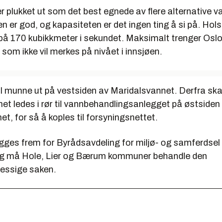
r plukket ut som det best egnede av flere alternative va
n er god, og kapasiteten er det ingen ting å si på. Hols
 på 170 kubikkmeter i sekundet. Maksimalt trenger Oslo
 som ikke vil merkes på nivået i innsjøen.
l munne ut på vestsiden av Maridalsvannet. Derfra ska
et ledes i rør til vannbehandlingsanlegget på østsiden
t, for så å koples til forsyningsnettet.
gges frem for Byrådsavdeling for miljø- og samferdsel 
llegg må Hole, Lier og Bærum kommuner behandle den
essige saken.