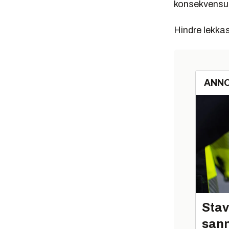
konsekvensut
Hindre lekka
ANN
Stav
sann