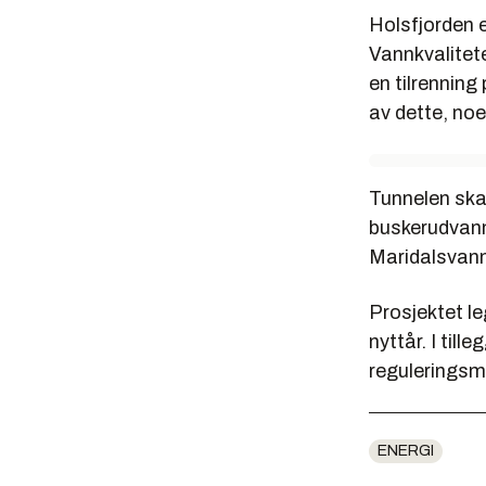
Holsfjorden e
Vannkvalitete
en tilrenning
av dette, noe
Tunnelen ska
buskerudvann
Maridalsvanne
Prosjektet le
nyttår. I ti
reguleringsm
ENERGI