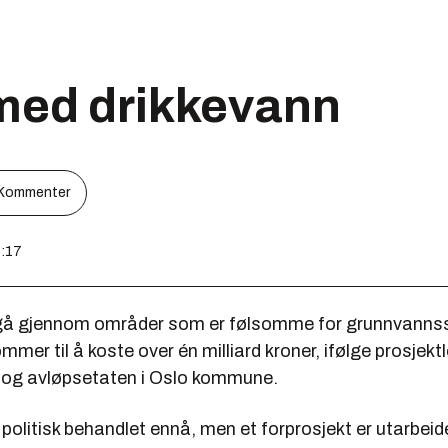
 med drikkevann
Kommenter
3:17
 gå gjennom områder som er følsomme for grunnvannss
mmer til å koste over én milliard kroner, ifølge prosjektl
 og avløpsetaten i Oslo kommune.
 politisk behandlet ennå, men et forprosjekt er utarbei