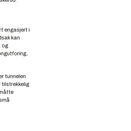
uskerud.
t engasjert i
edsak kan
t og
ongutforing,
er tunnelen
 tilstrekkelig
 måtte
 små