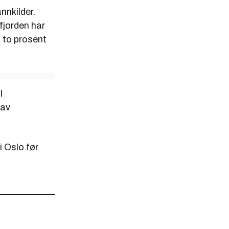
nnkilder.
fjorden har
 to prosent
l
 av
i Oslo før