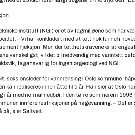
 med et 25 kilometer langt sugerør til Holsfjorden i B
sjon
niske institutt (NGI) er et av fagmiljøene som har vær
eidet. – Vi har konkludert med at tett nok tunnel i hov
ementinjeksjon. Men der tetthetskravene er strenges
ne vanskeligst, vil det bli nødvendig med vanntett bet
eldsvik, fagansvarlig for ingeniørgeologi ved NGI.
eit, seksjonsleder for vannrensing i Oslo kommune, håp
n kan realiseres innen åtte til ti år. Han sier at Oslo har
g i år med normal nedbør. I den tørre sommeren i 1996
ommunen innføre restriksjoner på hagevanning. – Det er
 på, sier Saltveit.