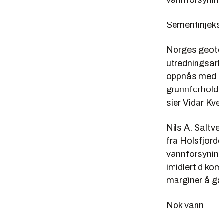
vannforsyning
Sementinjek
Norges geotek
utredningsarb
oppnås med s
grunnforholde
sier Vidar Kv
Nils A. Saltv
fra Holsfjorde
vannforsynin
imidlertid k
marginer å gå
Nok vann