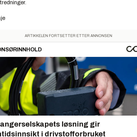
redninger.
sje
ARTIKKELEN FORTSETTER ETTER ANNONSEN
ONSØRINNHOLD
angerselskapets løsning gir
tidsinnsikt i drivstofforbruket