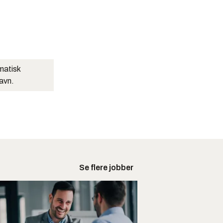
matisk
navn.
Se flere jobber