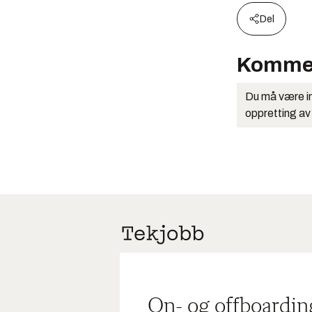
Del
Komme
Du må være in
oppretting av
On- og offboardin