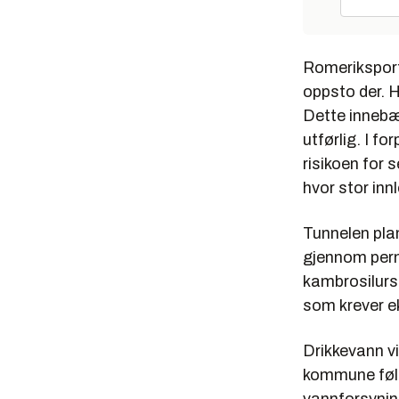
Romeriksport
oppsto der. H
Dette innebæ
utførlig. I fo
risikoen for 
hvor stor inn
Tunnelen pla
gjennom perm
kambrosilurs
som krever ek
Drikkevann vi
kommune føl