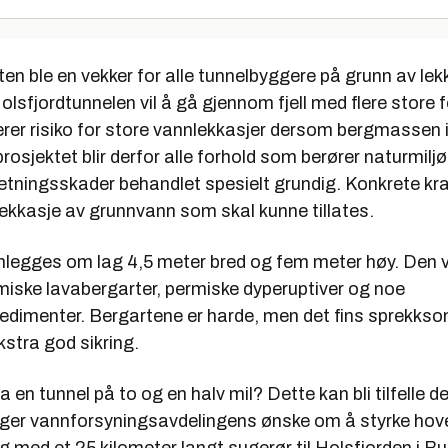
en ble en vekker for alle tunnelbyggere på grunn av le
olsfjordtunnelen vil å gå gjennom fjell med flere store 
rer risiko for store vannlekkasjer dersom bergmassen i
rprosjektet blir derfor alle forhold som berører naturmilj
setningsskader behandlet spesielt grundig. Konkrete krav
lekkasje av grunnvann som skal kunne tillates.
nlegges om lag 4,5 meter bred og fem meter høy. Den v
iske lavabergarter, permiske dyperuptiver og noe
edimenter. Bergartene er harde, men det fins sprekkson
stra god sikring.
a en tunnel på to og en halv mil? Dette kan bli tilfelle 
ger vannforsyningsavdelingens ønske om å styrke ho