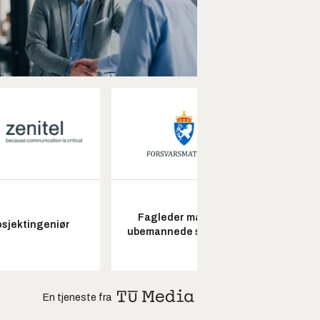
Fagleder maritime
Senio
osjektingeniør
ubemannede systemer
konstr
En tjeneste fra