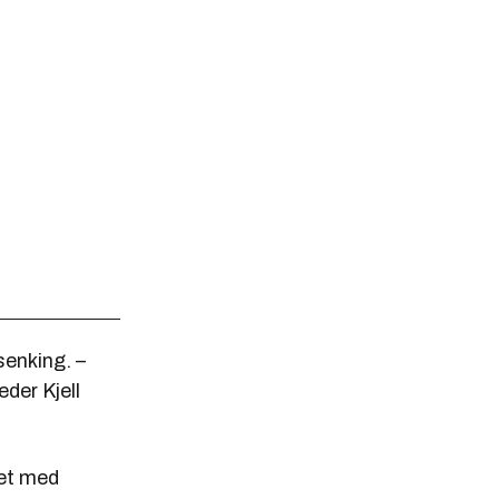
enking. –
eder Kjell
det med