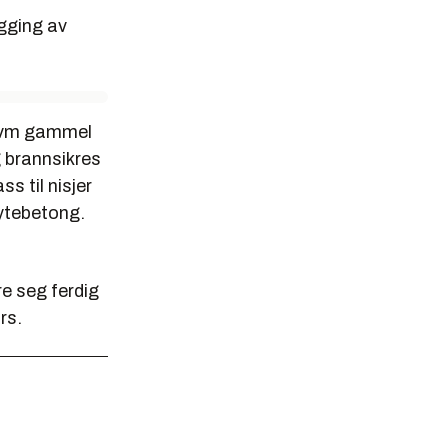
ygging av
kvm gammel
 brannsikres
s til nisjer
øytebetong.
e seg ferdig
rs.