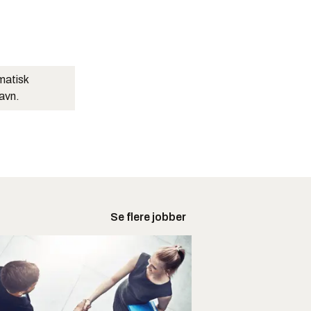
matisk
navn.
Se flere jobber