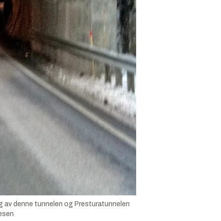
ing av denne tunnelen og Presturatunnelen
esen