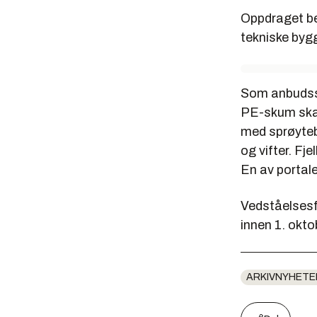
Oppdraget bes
tekniske bygg
Som anbudss
PE-skum skal
med sprøytebe
og vifter. Fj
En av portal
Vedståelsesf
innen 1. okto
ARKIVNYHETE