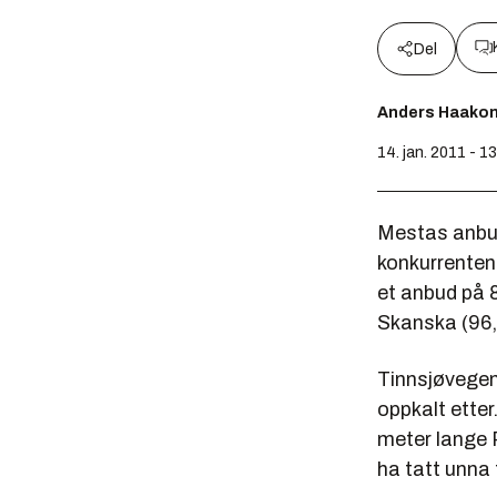
Del
Anders Haako
14. jan. 2011 - 1
Mestas anbud 
konkurrenten
et anbud på 8
Skanska (96,3
Tinnsjøvegen,
oppkalt etter
meter lange 
ha tatt unna 