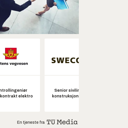
ntrollingeniør
Senior sivilingeniør
Seksjon
skontrakt elektro
konstruksjonsteknikk
En tjeneste fra