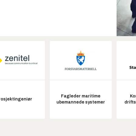
Fagleder maritime
Ko
rosjektingeniør
ubemannede systemer
drift