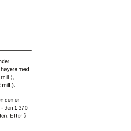
nder
t høyere med
mill.),
mill.).
n den er
 - den 1 370
en. Etter å