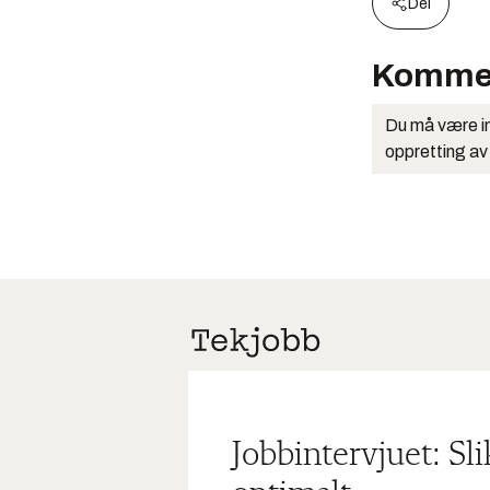
Del
Komme
Du må være in
oppretting av
Jobbintervjuet: Sl