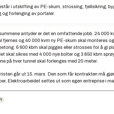
tår i utskifting av PE-skum, strossing, fjellsikring, b
 og forlenging av portaler.
ummene antyder er det en omfattende jobb. 24 000 
 fjernes og 40 000 kvm ny PE-skum skal monteres og
tong. 6 600 kbm skal pigges eller strosses for å gi plas
ellet skal sikres med 4 000 nye bolter og 3 850 kbm spr
ene på hver tunnel skal forlenges med 20 meter.
risten går ut 15. mars. Den som får kontrakten må gjør
ber. Elektroarbeidet settes ut som egen entreprise i ma
R