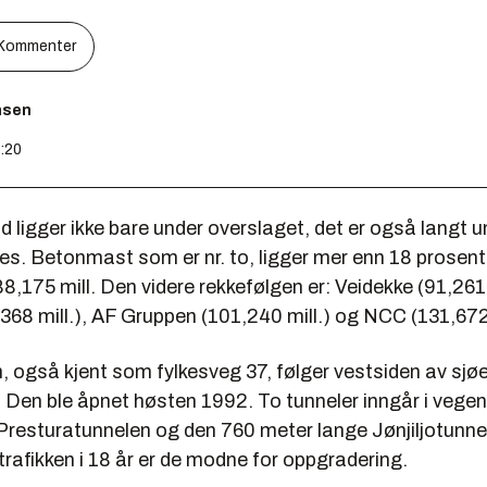
Kommenter
nsen
3:20
ligger ikke bare under overslaget, det er også langt u
es. Betonmast som er nr. to, ligger mer enn 18 prosen
8,175 mill. Den videre rekkefølgen er: Veidekke (91,261 
68 mill.), AF Gruppen (101,240 mill.) og NCC (131,672 
 også kjent som fylkesveg 37, følger vestsiden av sjøe
. Den ble åpnet høsten 1992. To tunneler inngår i vegen
Presturatunnelen og den 760 meter lange Jønjiljotunnel
trafikken i 18 år er de modne for oppgradering.