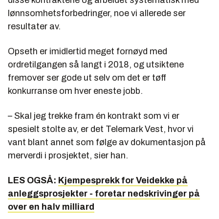
disse kontraktene og arbeidet systematisk med
lønnsomhetsforbedringer, noe vi allerede ser
resultater av.
Opseth er imidlertid meget fornøyd med
ordretilgangen så langt i 2018, og utsiktene
fremover ser gode ut selv om det er tøff
konkurranse om hver eneste jobb.
– Skal jeg trekke fram én kontrakt som vi er
spesielt stolte av, er det Telemark Vest, hvor vi
vant blant annet som følge av dokumentasjon på
merverdi i prosjektet, sier han.
LES OGSÅ:
Kjempesprekk for Veidekke på
anleggsprosjekter - foretar nedskrivinger på
over en halv milliard