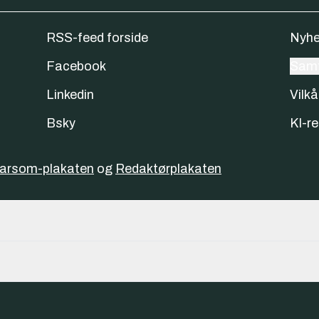
RSS-feed forside
Nyhe
Facebook
Samt
Linkedin
Vilkå
Bsky
KI-re
varsom-plakaten
og
Redaktørplakaten