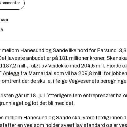
Kommenter
nsen
14
r mellom Hanesund og Sande like nord for Farsund. 3,3
 Det laveste anbudet er på 181 millioner kroner. Skanska
87,2 mill., fulgt av Veidekke med 204,5 mill. Fjerde o
 Anlegg fra Marnardal som vil ha 209,8 mill. for jobbe
r omtrent der de skulle, i følge Vegvesenets beregninger
isten går ut 18. juli. Ytterligere fem entreprenører ba 
unnlaget og lot det bli med det.
n mellom Hanesund og Sande skal være ferdig innen 
statter en veg som holder svært lav standard og er ves