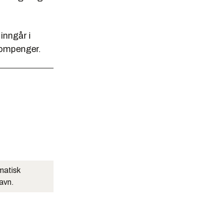
inngår i
bompenger.
matisk
navn.