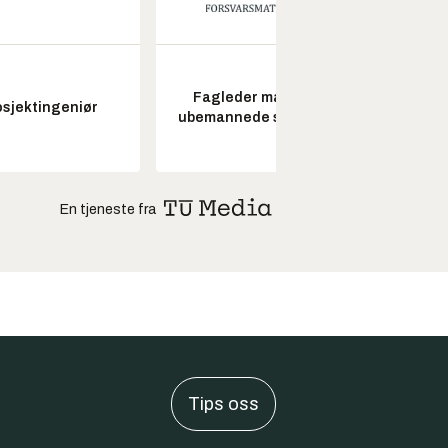
Fagleder maritime
osjektingeniør
Seksjon
ubemannede systemer
En tjeneste fra
Tips oss