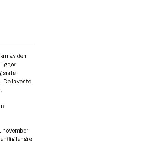
 km av den
 ligger
g siste
n. De laveste
.
om
1. november
entlig lengre