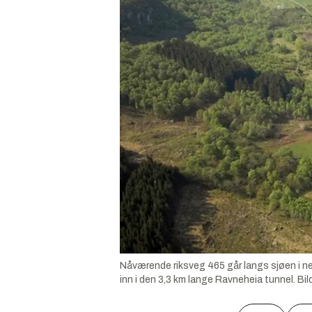
Nåværende riksveg 465 går langs sjøen i ned
inn i den 3,3 km lange Ravneheia tunnel.
Bil