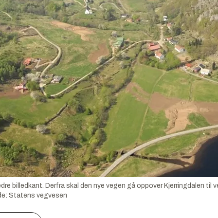
re billedkant. Derfra skal den nye vegen gå oppover Kjerringdalen til ve
de:
Statens vegvesen