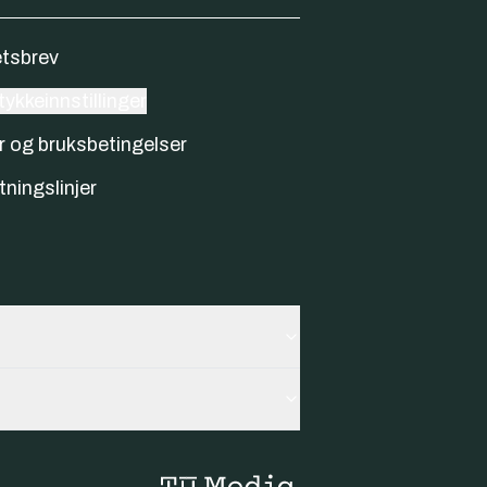
tsbrev
ykkeinnstillinger
r og bruksbetingelser
tningslinjer