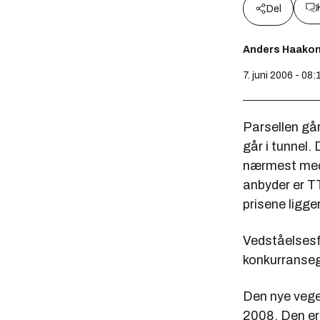
Del
Anders Haako
7. juni 2006 - 08:
Parsellen gå
går i tunnel.
nærmest med 1
anbyder er TT
prisene ligge
Vedståelsesfr
konkurransegr
Den nye vege
2008. Den er