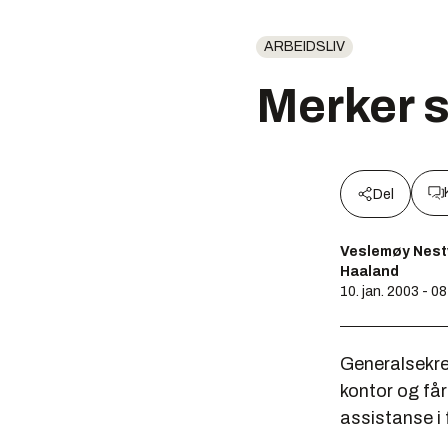
ARBEIDSLIV
Merker 
Del
Veslemøy Nestv
Haaland
10. jan. 2003 - 0
Generalsekre
kontor og får
assistanse i