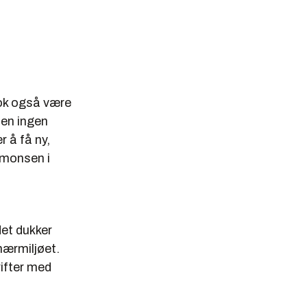
nok også være
men ingen
r å få ny,
Simonsen i
det dukker
 nærmiljøet.
rifter med