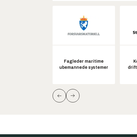
Fagleder maritime
K
ubemannede systemer
drif