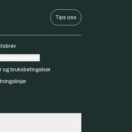
Tips oss
tsbrev
ykkeinnstillinger
r og bruksbetingelser
tningslinjer