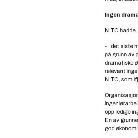
Ingen drama
NITO hadde 1
- I det siste
på grunn av p
dramatiske øk
relevant inge
NITO, som if
Organisasjon
ingeniørarbei
opp ledige ing
En av grunnen
god økonomi 