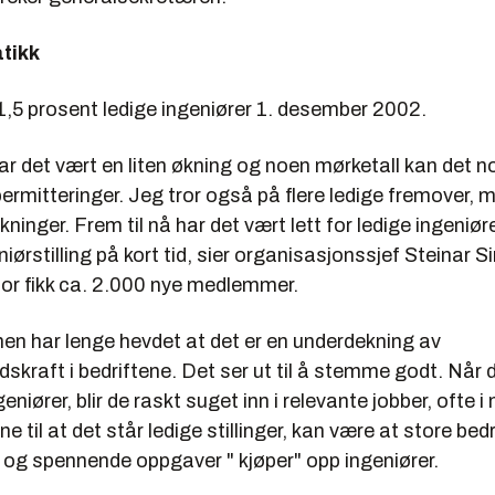
tikk
,5 prosent ledige ingeniører 1. desember 2002.
 har det vært en liten økning og noen mørketall kan det 
ermitteringer. Jeg tror også på flere ledige fremover, 
ninger. Frem til nå har det vært lett for ledige ingeniøre
niørstilling på kort tid, sier organisasjonssjef Steinar 
jor fikk ca. 2.000 nye medlemmer.
en har lenge hevdet at det er en underdekning av
dskraft i bedriftene. Det ser ut til å stemme godt. Når 
eniører, blir de raskt suget inn i relevante jobber, ofte i
e til at det står ledige stillinger, kan være at store bed
og spennende oppgaver " kjøper" opp ingeniører.