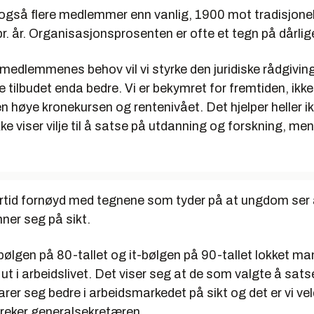
or også flere medlemmer enn vanlig, 1900 mot tradisjone
 år. Organisasjonsprosenten er ofte et tegn på dårlige
medlemmenes behov vil vi styrke den juridiske rådgivin
e tilbudet enda bedre. Vi er bekymret for fremtiden, ikk
en høye kronekursen og rentenivået. Det hjelper heller i
kke viser vilje til å satse på utdanning og forskning, m
ertid fornøyd med tegnene som tyder på at ungdom ser 
ner seg på sikt.
ølgen på 80-tallet og it-bølgen på 90-tallet lokket man
 ut i arbeidslivet. Det viser seg at de som valgte å sats
arer seg bedre i arbeidsmarkedet på sikt og det er vi ve
reker generalsekretæren.