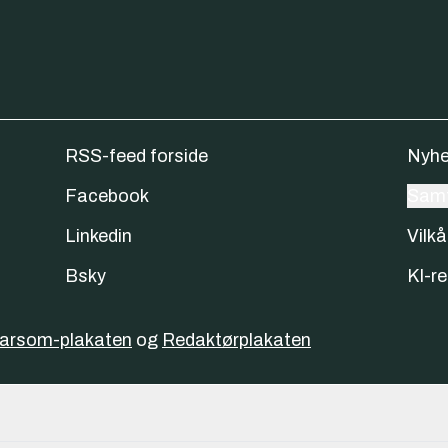
RSS-feed forside
Nyhe
Facebook
Samt
Linkedin
Vilkå
Bsky
KI-re
varsom-plakaten
og
Redaktørplakaten