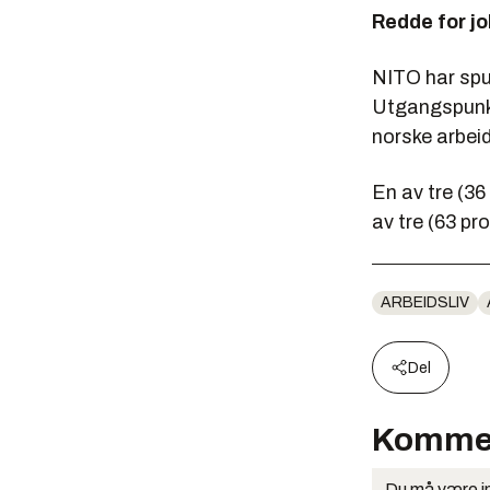
Redde for j
NITO har spur
Utgangspunkt
norske arbeid
En av tre (36
av tre (63 pro
ARBEIDSLIV
Del
Komme
Du må være in