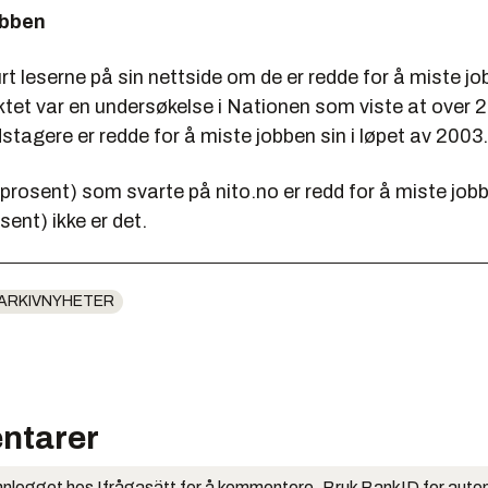
obben
t leserne på sin nettside om de er redde for å miste jo
et var en undersøkelse i Nationen som viste at over 
stagere er redde for å miste jobben sin i løpet av 2003.
 prosent) som svarte på nito.no er redd for å miste job
sent) ikke er det.
ARKIVNYHETER
ntarer
nlogget hos Ifrågasätt for å kommentere. Bruk BankID for auto