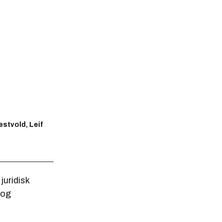
stvold, Leif
uridisk
 og