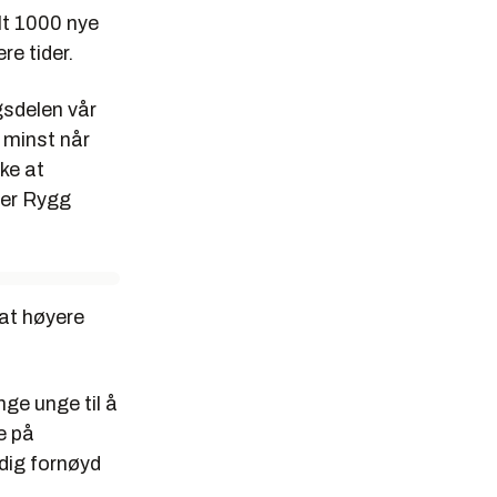
lt 1000 nye
re tider.
gsdelen vår
e minst når
kke at
ener Rygg
at høyere
ge unge til å
e på
ldig fornøyd