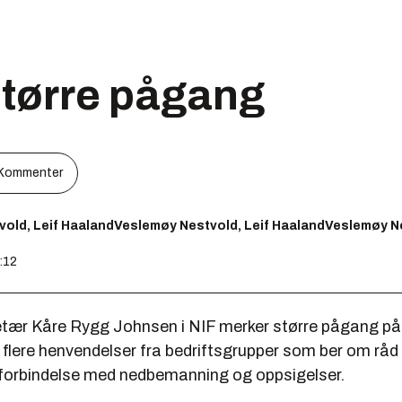
større pågang
Kommenter
old, Leif HaalandVeslemøy Nestvold, Leif HaalandVeslemøy Ne
8:12
tær Kåre Rygg Johnsen i NIF merker større pågang på j
 flere henvendelser fra bedriftsgrupper som ber om råd
 forbindelse med nedbemanning og oppsigelser.