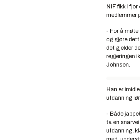
NIF fikk i fj
medlemmer pr.
- For å møte 
og gjøre dett
det gjelder d
regjeringen i
Johnsen.
Han er imidl
utdanning løn
- Både jappeb
ta en snarvei
utdanning, kl
med, underst