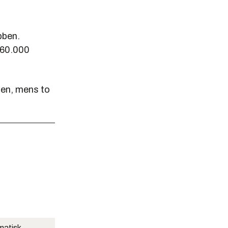
bben.
260.000
ben, mens to
matisk