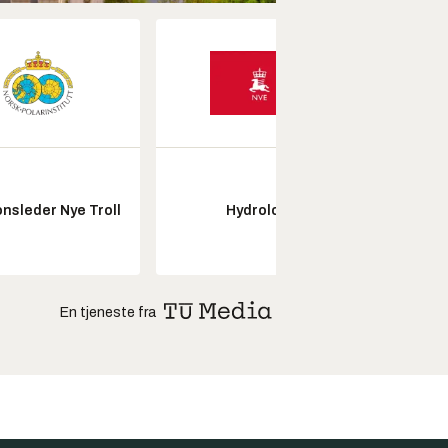
nsleder Nye Troll
Hydrolog
Pros
En tjeneste fra