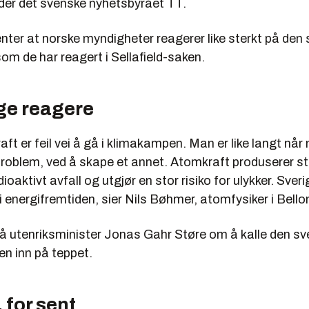
der det svenske nyhetsbyrået TT.
nter at norske myndigheter reagerer like sterkt på den
om de har reagert i Sellafield-saken.
ge reagere
ft er feil vei å gå i klimakampen. Man er like langt når
øproblem, ved å skape et annet. Atomkraft produserer 
ioaktivt avfall og utgjør en stor risiko for ulykker. Sver
i energifremtiden, sier Nils Bøhmer, atomfysiker i Bello
nå utenriksminister Jonas Gahr Støre om å kalle den s
 inn på teppet.
e, for sent