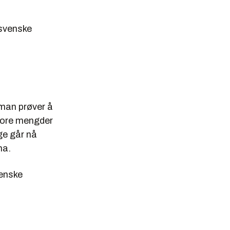
 svenske
 man prøver å
store mengder
ige går nå
na.
venske