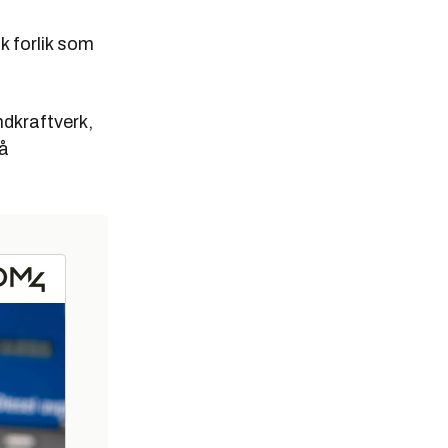
k forlik som
indkraftverk,
på