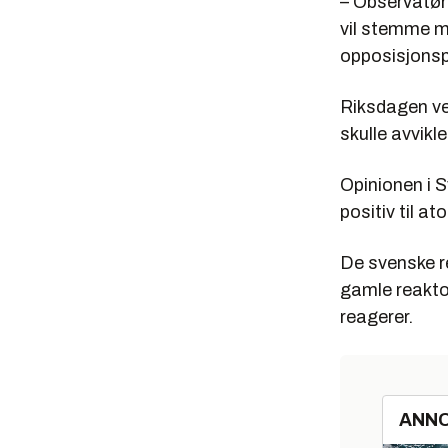
– Observatør
vil stemme mo
opposisjonsp
Riksdagen ve
skulle avvikl
Opinionen i S
positiv til at
De svenske r
gamle reakto
reagerer.
ANN