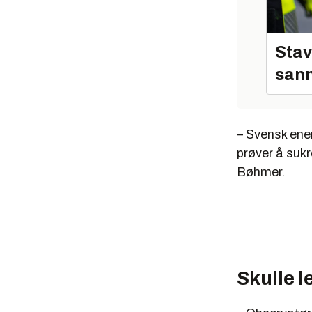
Stav
sann
– Svensk energ
prøver å sukre
Bøhmer.
Skulle 