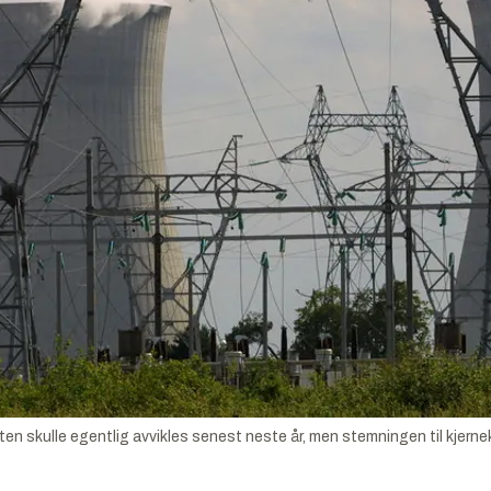
skulle egentlig avvikles senest neste år, men stemningen til kjernek