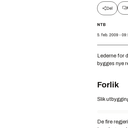
Del
NTB
5. feb. 2009 - 09
Lederne for d
bygges nye r
Forlik
Slik utbyggin
De fire regje