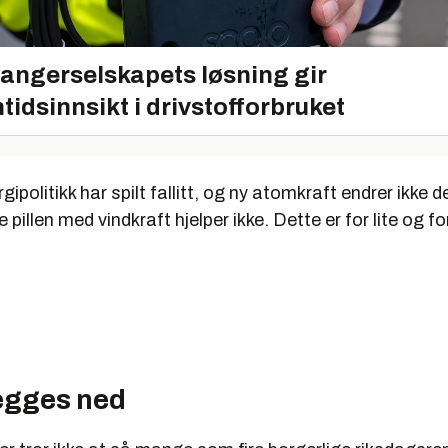
angerselskapets løsning gir
tidsinnsikt i drivstofforbruket
ipolitikk har spilt fallitt, og ny atomkraft endrer ikke d
 pillen med vindkraft hjelper ikke. Dette er for lite og fo
legges ned