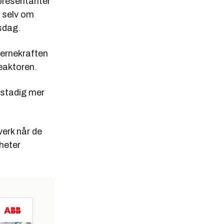
epresentanter
, selv om
sdag.
jernekraften
reaktoren.
t stadig mer
erk når de
heter