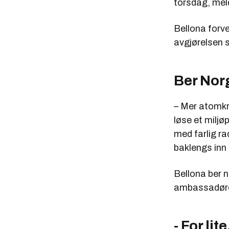
torsdag, mel
Bellona forve
avgjørelsen s
Ber Nor
– Mer atomkra
løse et milj
med farlig rad
baklengs inn 
Bellona ber 
ambassadøren
- For lit