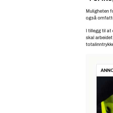
Muligheten fo
også omfatter
I tillegg til 
skal arbeidet
totalinntrykk
ANN