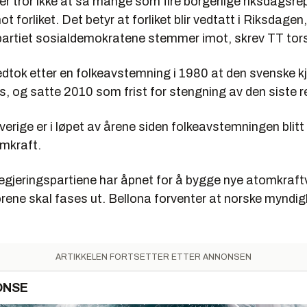
er tror ikke at så mange som fire borgerlige riksdagsr
t forliket. Det betyr at forliket blir vedtatt i Riksdagen
artiet sosialdemokratene stemmer imot, skrev TT tor
dtok etter en folkeavstemning i 1980 at den svenske k
es, og satte 2010 som frist for stengning av den siste 
verige er i løpet av årene siden folkeavstemningen blit
omkraft.
egjeringspartiene har åpnet for å bygge nye atomkraftv
rene skal fases ut. Bellona forventer at norske myndig
ARTIKKELEN FORTSETTER ETTER ANNONSEN
ONSE