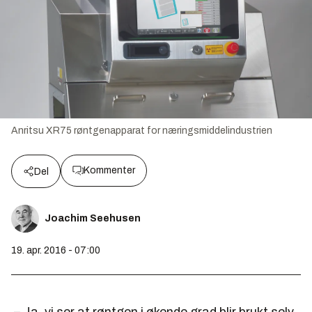
Anritsu XR75 røntgenapparat for næringsmiddelindustrien
Kommenter
Del
Joachim Seehusen
19. apr. 2016 - 07:00
– Ja, vi ser at røntgen i økende grad blir brukt selv