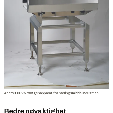
Anritsu XR75 røntgenapparat for næringsmiddelindustrien
Bedre nøyaktighet