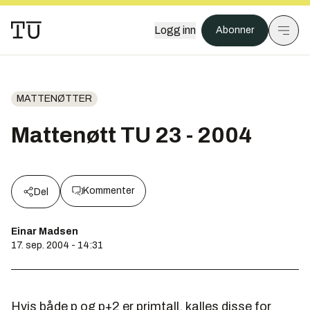
Logg inn
Abonner
MATTENØTTER
Mattenøtt TU 23 - 2004
Kommenter
Del
Einar Madsen
17. sep. 2004 - 14:31
Hvis både p og p+2 er primtall, kalles disse for