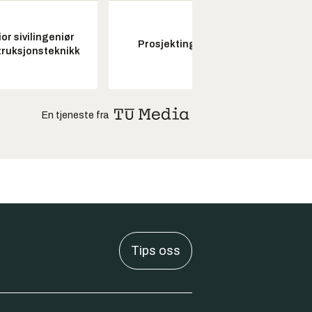
or sivilingeniør
Prosjektingeniør
Seksjon
ruksjonsteknikk
En tjeneste fra
Tips oss