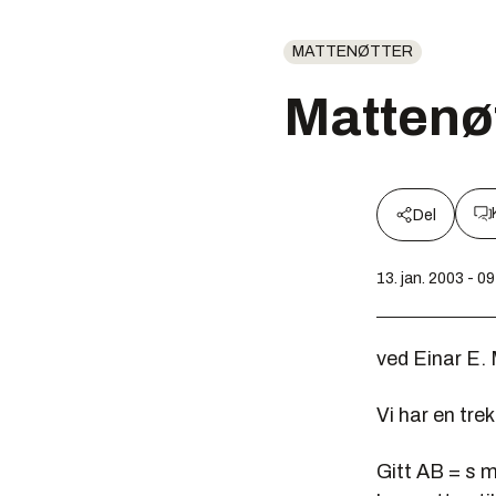
MATTENØTTER
Mattenøt
Del
13. jan. 2003 - 0
ved Einar E.
Vi har en tre
Gitt AB = s m