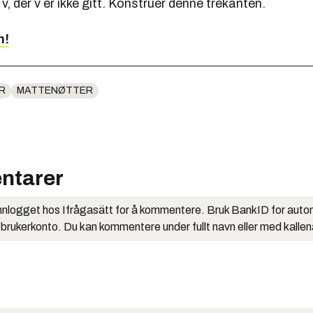
 v, der v er ikke gitt. Konstruer denne trekanten.
n!
R
MATTENØTTER
ntarer
nlogget hos Ifrågasätt for å kommentere. Bruk BankID for auto
 brukerkonto. Du kan kommentere under fullt navn eller med kalle