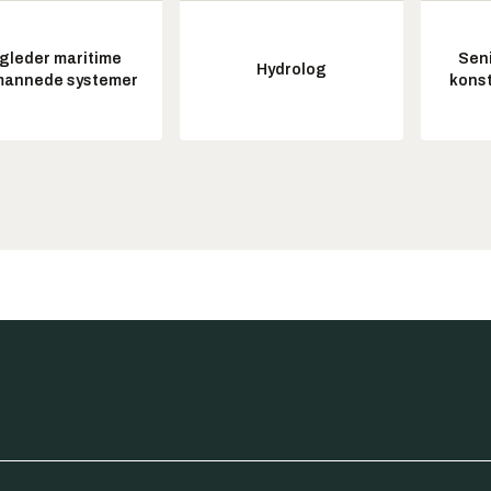
gleder maritime
Seni
Hydrolog
annede systemer
konst