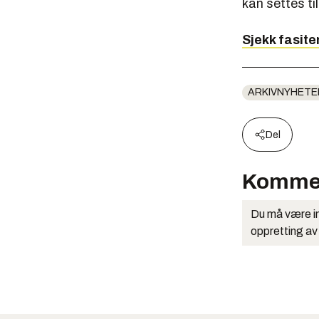
kan settes til
Sjekk fasite
ARKIVNYHETE
Del
Komme
Du må være in
oppretting av