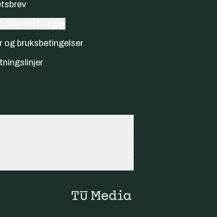
tsbrev
ykkeinnstillinger
r og bruksbetingelser
tningslinjer