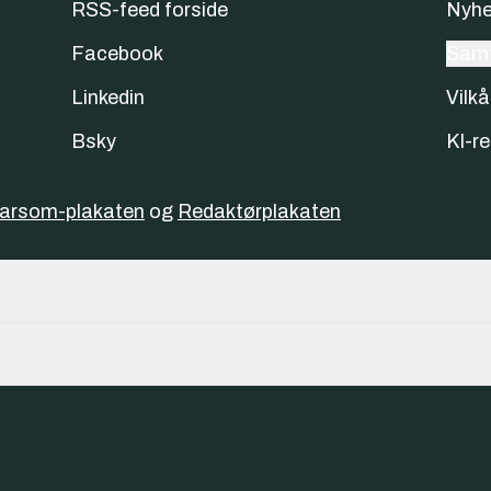
RSS-feed forside
Nyhe
Facebook
Samt
Linkedin
Vilkå
Bsky
KI-re
varsom-plakaten
og
Redaktørplakaten