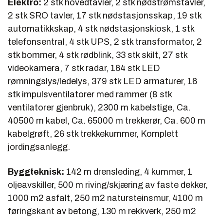
Elektro:
2 stk hovedtavler, 2 stk nødstrømstavler,
2 stk SRO tavler, 17 stk nødstasjonsskap, 19 stk
automatikkskap, 4 stk nødstasjonskiosk, 1 stk
telefonsentral, 4 stk UPS, 2 stk transformator, 2
stk bommer, 4 stk rødblink, 33 stk skilt, 27 stk
videokamera, 7 stk radar, 164 stk LED
rømningslys/ledelys, 379 stk LED armaturer, 16
stk impulsventilatorer med rammer (8 stk
ventilatorer gjenbruk), 2300 m kabelstige, Ca.
40500 m kabel, Ca. 65000 m trekkerør, Ca. 600 m
kabelgrøft, 26 stk trekkekummer, Komplett
jordingsanlegg.
Byggteknisk:
142 m drensleding, 4 kummer, 1
oljeavskiller, 500 m riving/skjæring av faste dekker,
1000 m2 asfalt, 250 m2 natursteinsmur, 4100 m
føringskant av betong, 130 m rekkverk, 250 m2