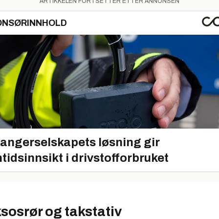
ARTIKKELEN FORTSETTER ETTER ANNONSEN
ONSØRINNHOLD
angerselskapets løsning gir
tidsinnsikt i drivstofforbruket
sosrør og takstativ