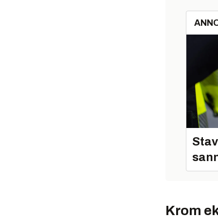
ANN
Stav
sann
Krom ek