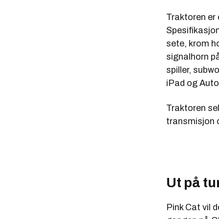
Traktoren er 
Spesifikasjon
sete, krom h
signalhorn p
spiller, subwo
iPad og Auto
Traktoren se
transmisjon o
Ut på tu
Pink Cat vil