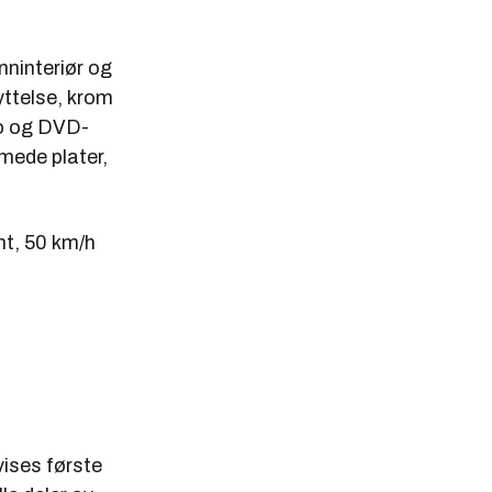
inninteriør og
yttelse, krom
eo og DVD-
mmede plater,
nt, 50 km/h
vises første