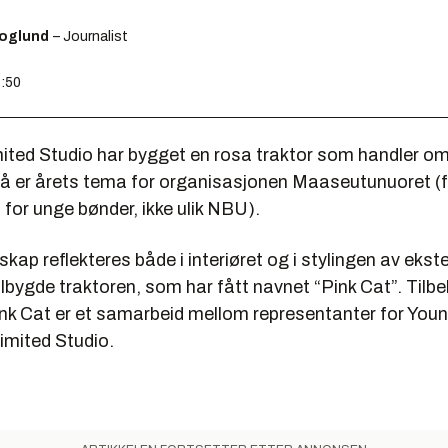
koglund
– Journalist
4:50
mited Studio har bygget en rosa traktor som handler om
 er årets tema for organisasjonen Maaseutunuoret (f
for unge bønder, ikke ulik NBU).
kap reflekteres både i interiøret og i stylingen av ekste
lbygde traktoren, som har fått navnet “Pink Cat”. Tilb
 Pink Cat er et samarbeid mellom representanter for Yo
imited Studio.