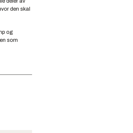
le deler av
 hvor den skal
amp og
lken som