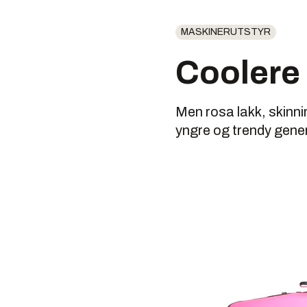
MASKINERUTSTYR
Coolere 
Men rosa lakk, skinni
yngre og trendy gene