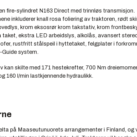
en fire-sylindret N163 Direct med trinnløs transmisjon.
ene inkluderer knall rosa foliering av traktoren, rødt sk
ovedlys, krom eksosrør krom takstativ, krom frontbesk
å taket, ekstra LED arbeidslys, alkolås, avansert ster
ofer, rustfritt stålspeil i hyttetaket, felgplater i forkro
-Guide system.
lv kan skilte med 171 hestekrefter, 700 Nm dreiemome
g 160 l/min lastkjennende hydraulikk.
rne
 delta på Maaseutunuorets arrangementer i Finland, og 