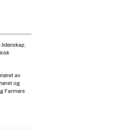
 lidenskap,
insk
riøret av
ehøret og
ung Farmers