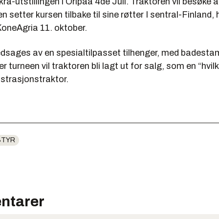
a-utstillingen i Oripää 4de Juli. Traktoren vil besøke al
n setter kursen tilbake til sine røtter I sentral-Finland,
 KoneAgria 11. oktober.
 ledsages av en spesialtilpasset tilhenger, med badest
er turneen vil traktoren bli lagt ut for salg, som en “hvi
strasjonstraktor.
STYR
ntarer