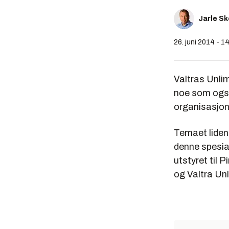
Jarle S
26. juni 2014 - 1
Valtras Unli
noe som også
organisasjon 
Temaet lidens
denne spesia
utstyret til
og Valtra Unl