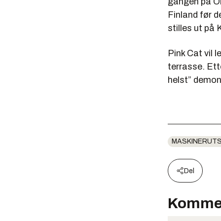
gangen på Okr
Finland før de
stilles ut på
Pink Cat vil
terrasse. Ett
helst” demon
MASKINERUT
Del
Komme