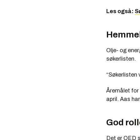
Les også:
S
Hemmeli
Olje- og ener
søkerlisten.
“Søkerlisten 
Åremålet for
april. Aas ha
God rol
Det er OED s