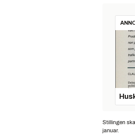
ANN
Husk
Stillingen sk
januar.