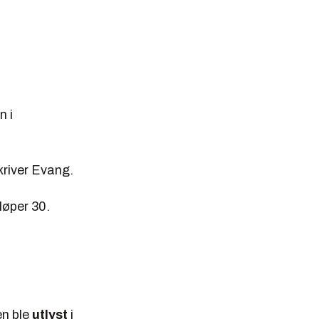
n i
skriver Evang.
løper 30.
en ble
utlyst
i