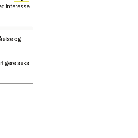
ed interesse
tåelse og
erligere seks