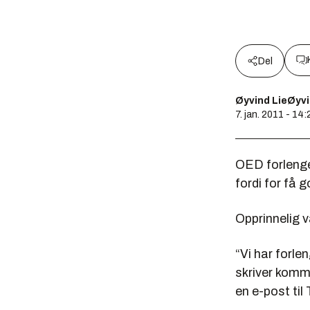
Del
Øyvind LieØyvi
7. jan. 2011 - 14:
OED forlenger
fordi for få 
Opprinnelig v
“Vi har forle
skriver komm
en e-post til