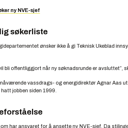
øker ny NVE-sjef
g søkerliste
gidepartementet ønsker ikke å gi Teknisk Ukeblad innsy
vil bli offentliggjort når ny søknadsrunde er avsluttet”, 
 nåværende vassdrags- og energidirektør Agnar Aas ut
r hatt jobben siden 1999.
leforståelse
om har ansvaret for å ansette ny NVE-sjef. Da stiling