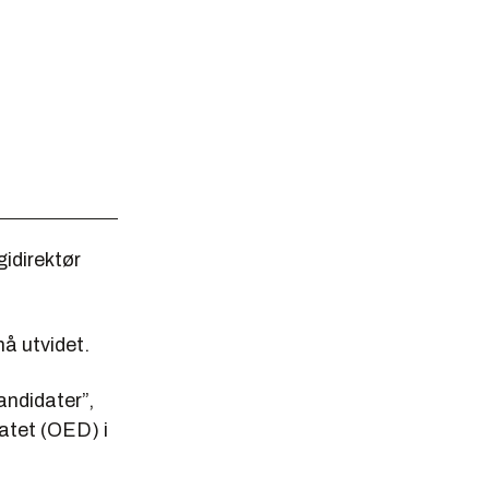
idirektør
nå utvidet.
andidater”,
atet (OED) i