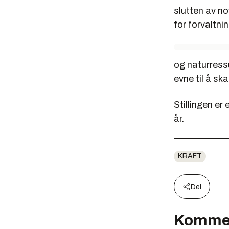
slutten av n
for forvaltni
og naturressu
evne til å s
Stillingen er
år.
KRAFT
Del
Komme