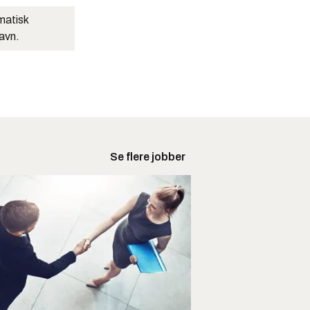
matisk
navn.
Se flere jobber