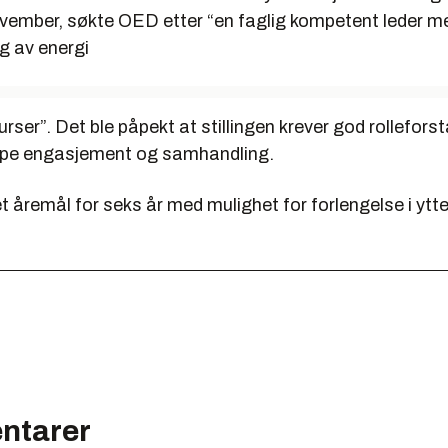
ovember, søkte OED etter “en faglig kompetent leder m
ng av energi
rser”. Det ble påpekt at stillingen krever god rollefors
kape engasjement og samhandling.
 et åremål for seks år med mulighet for forlengelse i ytt
ntarer