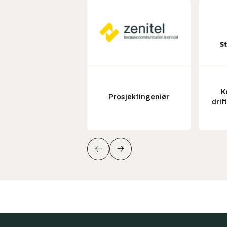
K
Prosjektingeniør
drif