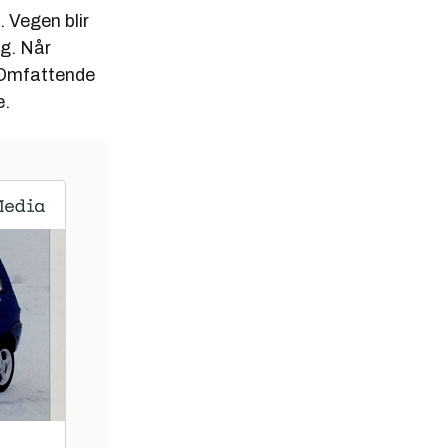
 Vegen blir
ag. Når
g. Omfattende
e.