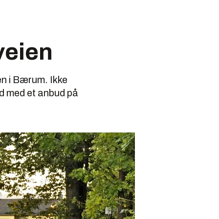
veien
en i Bærum. Ikke
old med et anbud på