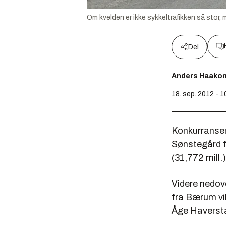
Om kvelden er ikke sykkeltrafikken så stor, 
Del
Anders Haako
18. sep. 2012 - 
Konkurransen 
Sønstegård f
(31,772 mill.
Videre nedov
fra Bærum vil
Åge Haversta