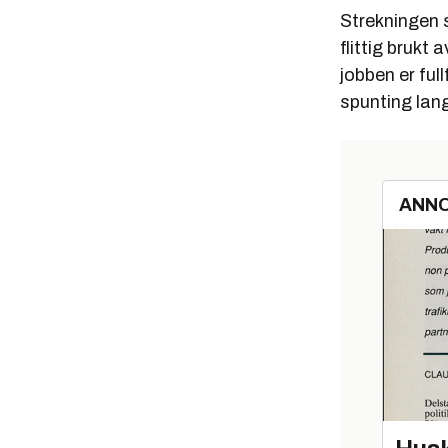
Strekningen s
flittig brukt 
jobben er full
spunting lang
ANN