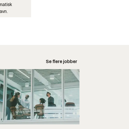
matisk
navn.
Se flere jobber