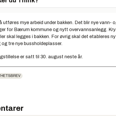
er du Think?
å utføres mye arbeid under bakken. Det blir nye vann- 
nger for Bærum kommune og nytt overvannsanlegg. Kr
ler skal legges i bakken. For øvrig skal det etableres ny
 og tre nye bussholdeplasser.
igstillelse er satt til 30. august neste år.
YHETSBREV
ntarer