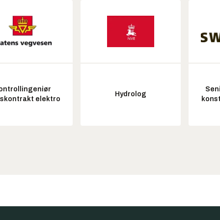
ontrollingeniør
Seni
Hydrolog
tskontrakt elektro
konst