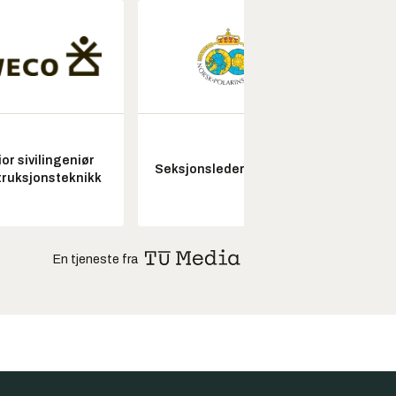
or sivilingeniør
Fagl
Seksjonsleder Nye Troll
ruksjonsteknikk
ubema
En tjeneste fra