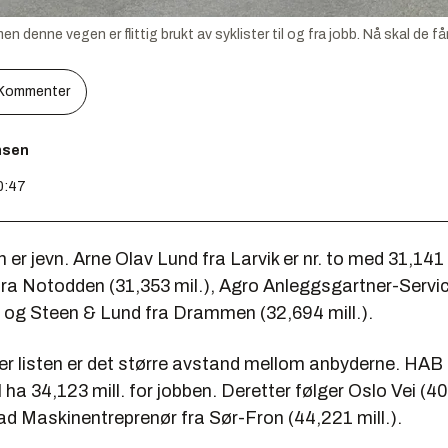
men denne vegen er flittig brukt av syklister til og fra jobb. Nå skal de
Kommenter
nsen
10:47
er jevn. Arne Olav Lund fra Larvik er nr. to med 31,141 m
ra Notodden (31,353 mil.), Agro Anleggsgartner-Servic
) og Steen & Lund fra Drammen (32,694 mill.).
er listen er det større avstand mellom anbyderne. HAB
 ha 34,123 mill. for jobben. Deretter følger Oslo Vei (40
d Maskinentreprenør fra Sør-Fron (44,221 mill.).