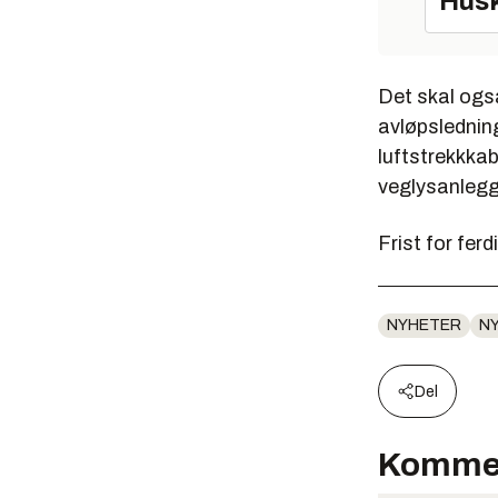
Husk
Det skal ogs
avløpsledni
luftstrekkkab
veglysanlegg
Frist for ferd
NYHETER
N
Del
Komme