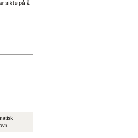
r sikte på å
matisk
navn.