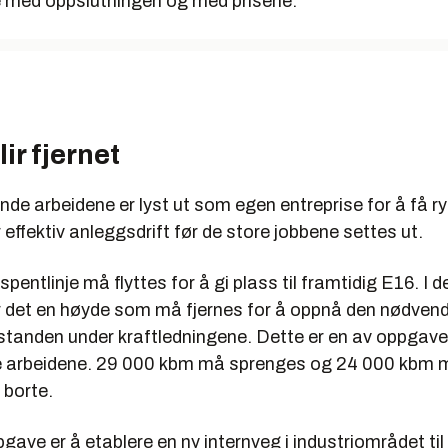
 med oppslutningen og med prisene.
ir fjernet
de arbeidene er lyst ut som egen entreprise for å få r
r effektiv anleggsdrift før de store jobbene settes ut.
pentlinje må flyttes for å gi plass til framtidig E16. I 
r det en høyde som må fjernes for å oppnå den nødven
standen under kraftledningene. Dette er en av oppgave
 arbeidene. 29 000 kbm må sprenges og 24 000 kbm 
 borte.
ave er å etablere en ny internveg i industriområdet ti