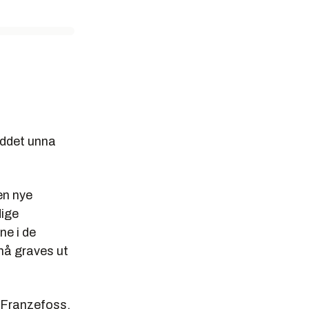
yddet unna
den nye
dige
ne i de
må graves ut
l Franzefoss.