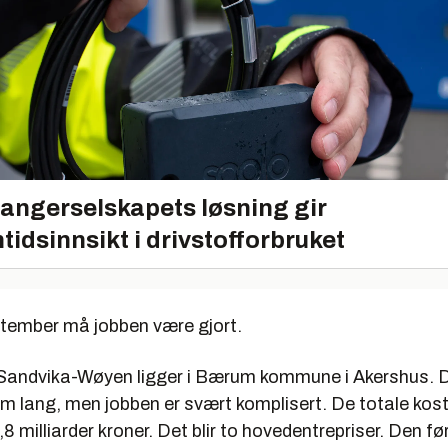
angerselskapets løsning gir
tidsinnsikt i drivstofforbruket
ptember må jobben være gjort.
Sandvika-Wøyen ligger i Bærum kommune i Akershus. D
km lang, men jobben er svært komplisert. De totale kos
3,8 milliarder kroner. Det blir to hovedentrepriser. Den f