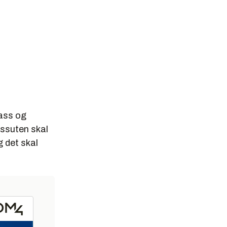
lass og
essuten skal
 det skal