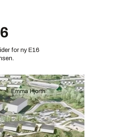
ny E16
ider for ny E16
ansen.