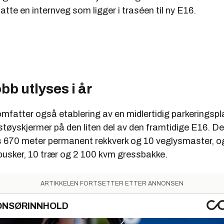
atte en internveg som ligger i traséen til ny E16.
b utlyses i år
omfatter også etablering av en midlertidig parkeringsp
tøyskjermer på den liten del av den framtidige E16. D
 670 meter permanent rekkverk og 10 veglysmaster, og
busker, 10 trær og 2 100 kvm gressbakke.
ARTIKKELEN FORTSETTER ETTER ANNONSEN
ONSØRINNHOLD