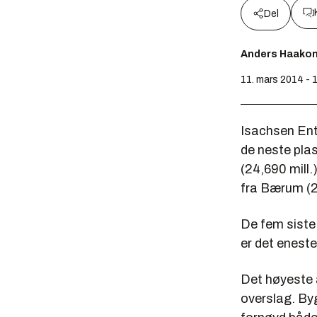
Del
Anders Haako
11. mars 2014 - 
Isachsen Ent
de neste pla
(24,690 mill
fra Bærum (25
De fem siste 
er det eneste
Det høyeste 
overslag. By