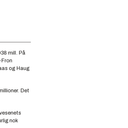
38 mill. På
-Fron
opaas og Haug
illioner. Det
gvesenets
rlig nok