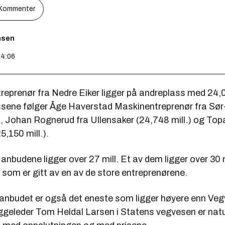
Kommenter
nsen
14:06
reprenør fra Nedre Eiker ligger på andreplass med 24,0
ssene følger Åge Haverstad Maskinentreprenør fra Sør
.), Johan Rognerud fra Ullensaker (24,748 mill.) og T
,150 mill.).
anbudene ligger over 27 mill. Et av dem ligger over 30 m
 som er gitt av en av de store entreprenørene.
anbudet er også det eneste som ligger høyere enn Ve
ggeleder Tom Heldal Larsen i Statens vegvesen er natu