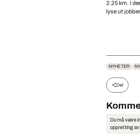
2,25 km. I de
lyse ut jobben
NYHETER
N
Del
Komme
Du må være in
oppretting av