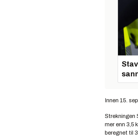
Stav
sann
Innen 15. se
Strekningen 
mer enn 3,5 
beregnet til 