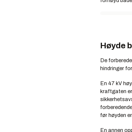
fornøyd både
Høyde bl
De forbereden
hindringer fo
En 47 kV høys
kraftgaten e
sikkerhetsav
forberedende
før høyden er
En annen oppg