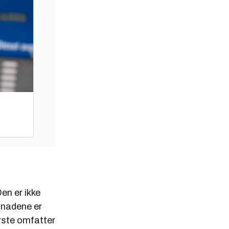
en er ikke
tnadene er
ørste omfatter