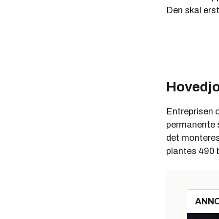
Den skal erst
Hovedjob
Entreprisen 
permanente s
det monteres
plantes 490 
ANN