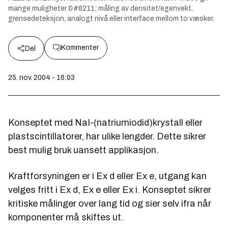
mange muligheter &#8211; måling av densitet/egenvekt,
grensedeteksjon, analogt nivå eller interface mellom to væsker.
Kommenter
Del
25. nov. 2004 - 16:03
Konseptet med NaI-(natriumiodid)krystall eller
plastscintillatorer, har ulike lengder. Dette sikrer
best mulig bruk uansett applikasjon.
Kraftforsyningen er i Ex d eller Ex e, utgang kan
velges fritt i Ex d, Ex e eller Ex i. Konseptet sikrer
kritiske målinger over lang tid og sier selv ifra når
komponenter må skiftes ut.