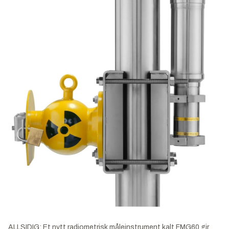
ALLSIDIG: Et nytt radiometrisk måleinstrument kalt FMG60 gir