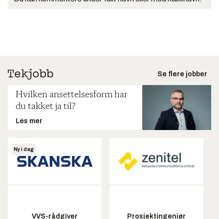
Se flere jobber
Hvilken ansettelsesform har
du takket ja til?
Les mer
Ny i dag
VVS-rådgiver
Prosjektingeniør