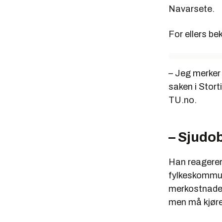
Navarsete.
For ellers be
– Jeg merker
saken i Stort
TU.no.
– Sjudob
Han reagerer
fylkeskommun
merkostnadene
men må kjøre 