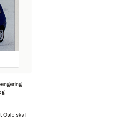
mpengering
 og
dt Oslo skal