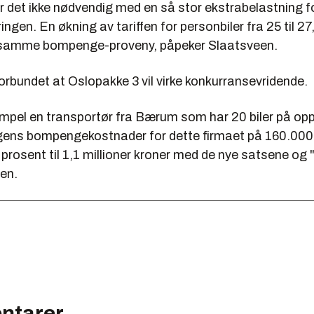
r det ikke nødvendig med en så stor ekstrabelastning f
ngen. En økning av tariffen for personbiler fra 25 til 27
en samme bompenge-proveny, påpeker Slaatsveen.
r forbundet at Oslopakke 3 vil virke konkurransevridende.
empel en transportør fra Bærum som har 20 biler på opp
gens bompengekostnader for dette firmaet på 160.000 k
rosent til 1,1 millioner kroner med de nye satsene og "
een.
ntarer