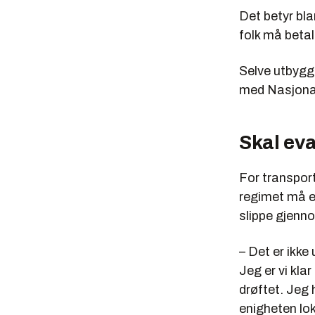
Det betyr bla
folk må betale
Selve utbygg
med Nasjonal
Skal eva
For transport
regimet må en
slippe gjenn
– Det er ikke
Jeg er vi kla
drøftet. Jeg h
enigheten lo