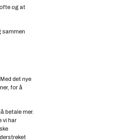
ofte og at
ing sammen
. Med det nye
ner, for å
må betale mer.
 vi har
iske
derstreket