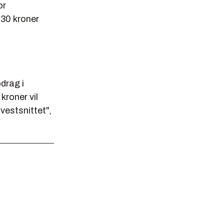
or
,30 kroner
drag i
roner vil
vestsnittet",