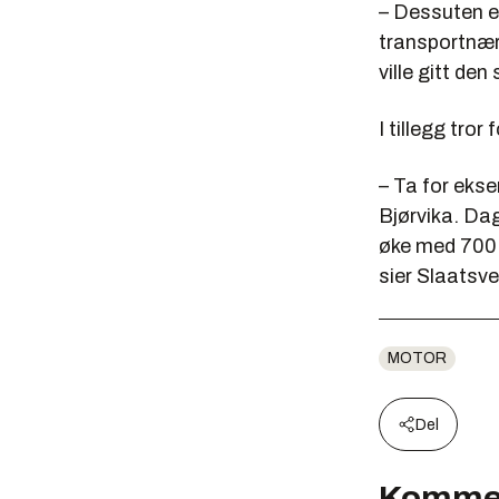
– Dessuten e
transportnæri
ville gitt d
I tillegg tro
– Ta for eks
Bjørvika. Da
øke med 700 p
sier Slaatsv
MOTOR
Del
Komme