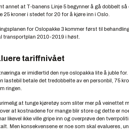
nt annet at T-banens Linje 5 begynner å gå dobbelt så 
 25 kroner i stedet for 20 for å kjøre inn i Oslo.
ingsplanen for Oslopakke 3 kommer først til behandl
 transportplan 2010-2019 i høst.
luere tariffnivået
næringa er imidlertid den nye oslopakka lite å juble for
 lastebil betale det tredobbelte av en personbil, 75 kro
om ringen.
 urimelig at tunge kjøretøy som sliter mer på veinettet 
r over at kostnadene for mange blir store og dette er noe
ar likevel ikke ville gripe inn og overprøve den tverrpolit
kalt. Men konsekvensene er noe som skal evalueres, un