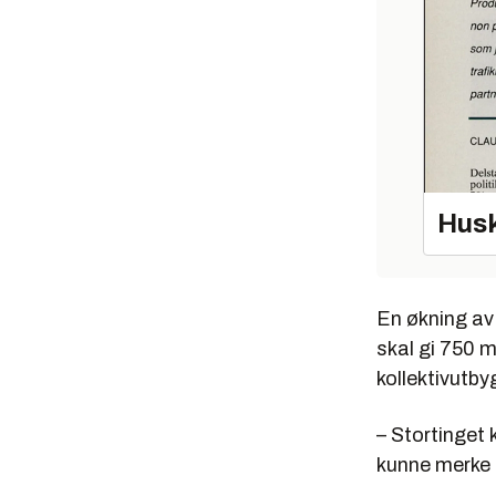
Husk
En økning av 
skal gi 750 m
kollektivutby
– Stortinget 
kunne merke 