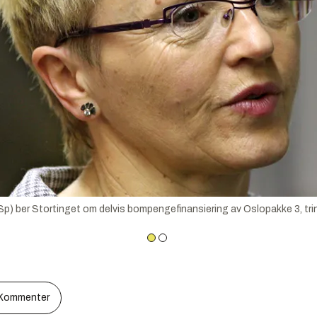
p) ber Stortinget om delvis bompengefinansiering av Oslopakke 3, trin
Kommenter