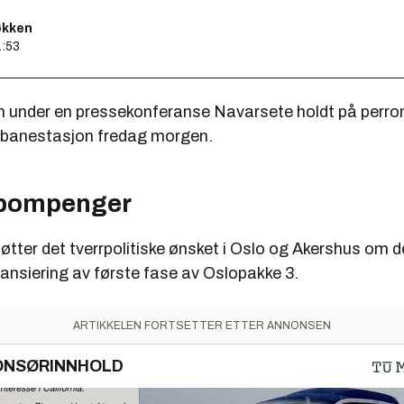
økken
1:53
 under en pressekonferanse Navarsete holdt på perro
-banestasjon fredag morgen.
 bompenger
tter det tverrpolitiske ønsket i Oslo og Akershus om d
nsiering av første fase av Oslopakke 3.
ARTIKKELEN FORTSETTER ETTER ANNONSEN
ONSØRINNHOLD