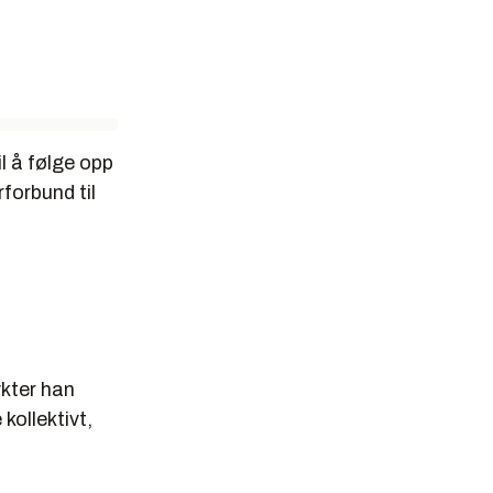
l å følge opp
rforbund til
ykter han
kollektivt,