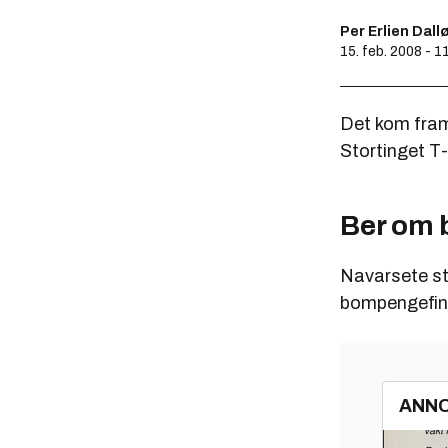
Per Erlien Dall
15. feb. 2008 - 1
Det kom fram
Stortinget T
Ber om
Navarsete stø
bompengefina
ANN