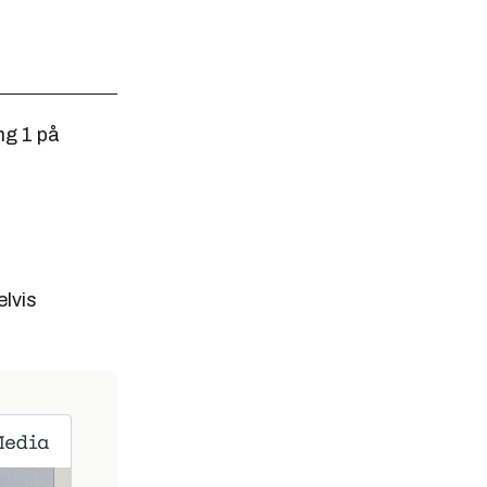
ng 1 på
elvis