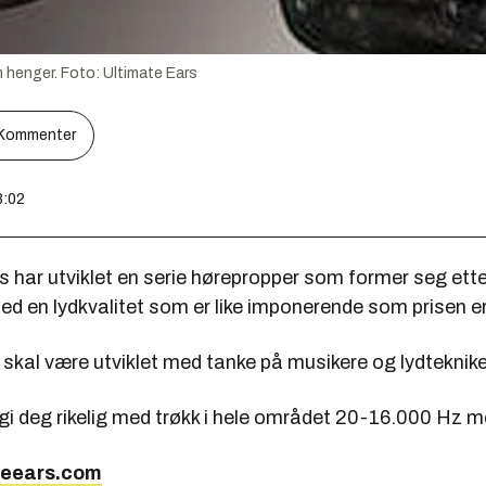
 henger. Foto: Ultimate Ears
Kommenter
8:02
 har utviklet en serie hørepropper som former seg ette
d en lydkvalitet som er like imponerende som prisen er 
skal være utviklet med tanke på musikere og lydteknike
i deg rikelig med trøkk i hele området 20-16.000 Hz me
teears.com