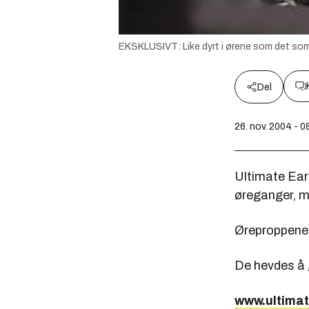
EKSKLUSIVT: Like dyrt i ørene som det som
Del
26. nov. 2004 - 0
Ultimate Ears
øreganger, me
Øreproppene 
De hevdes å g
www.ultima