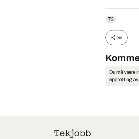
T2
Del
Komme
Du må være in
oppretting av