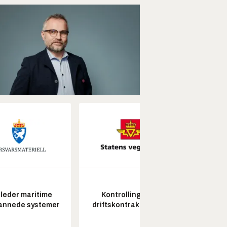
leder maritime
Kontrollingeniør
Pros
annede systemer
driftskontrakt elektro