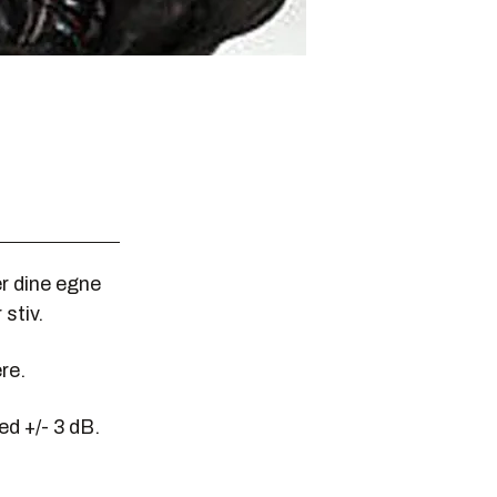
r dine egne
stiv.
re.
d +/- 3 dB.