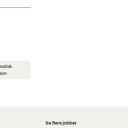
matisk
navn.
Se flere jobber