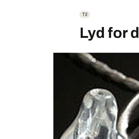
T2
Lyd for 