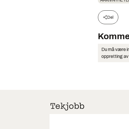
ARKIVNYHETE
Del
Komme
Du må være in
oppretting av