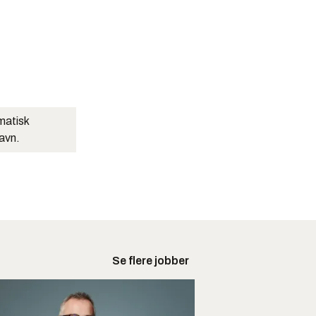
matisk
navn.
Se flere jobber