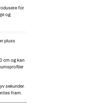
rodusere for
lge og
en pluss
20 cm og kan
iumsprofiler
syv sekunder.
hentes fram.