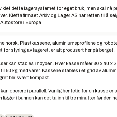
iklet dette lagersystemet for eget bruk, men skal nå p
ver. Kløftafirmaet Arkiv og Lager AS har retten til å se
Autostore i Europa.
helnorsk. Plastkassene, aluminiumsprofilene og robot
for styring av lageret, er alt produsert her på berget.
sser kan stables i høyden. Hver kasse måler 60 x 40 x 
 til 50 kg med varer. Kassene stables i et grid av alumin
agret blir svært kompakt.
 kan operere i parallell. Vanlig hentetid for en kasse er 
 ligger i bunnen kan det ta inn til tre minutter før den 