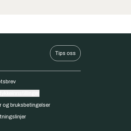
Tips oss
tsbrev
ykkeinnstillinger
r og bruksbetingelser
tningslinjer