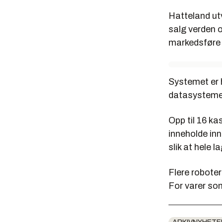
Hatteland utv
salg verden o
markedsføre 
Systemet er 
datasystemet 
Opp til 16 ka
inneholde inn
slik at hele l
Flere roboter
For varer som