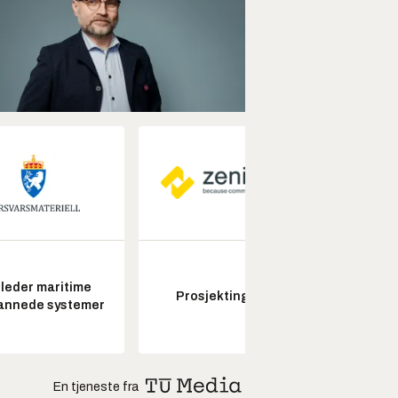
leder maritime
Kon
Prosjektingeniør
annede systemer
drifts
En tjeneste fra