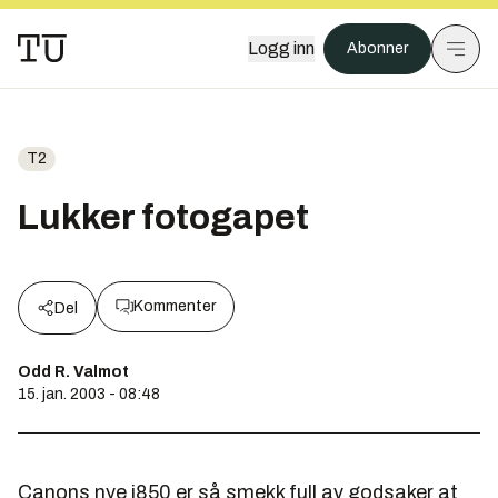
Logg inn
Abonner
T2
Lukker fotogapet
Kommenter
Del
Odd R. Valmot
15. jan. 2003 - 08:48
Canons nye i850 er så smekk full av godsaker at