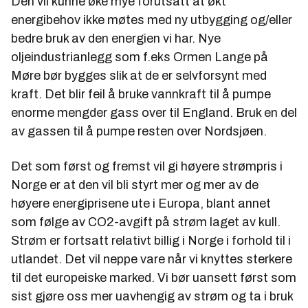
Den vil kunne øke mye forutsatt at økt
energibehov ikke møtes med ny utbygging og/eller
bedre bruk av den energien vi har. Nye
oljeindustrianlegg som f.eks Ormen Lange på
Møre bør bygges slik at de er selvforsynt med
kraft. Det blir feil å bruke vannkraft til å pumpe
enorme mengder gass over til England. Bruk en del
av gassen til å pumpe resten over Nordsjøen.
Det som først og fremst vil gi høyere strømpris i
Norge er at den vil bli styrt mer og mer av de
høyere energiprisene ute i Europa, blant annet
som følge av CO2-avgift på strøm laget av kull.
Strøm er fortsatt relativt billig i Norge i forhold til i
utlandet. Det vil neppe vare når vi knyttes sterkere
til det europeiske marked. Vi bør uansett først som
sist gjøre oss mer uavhengig av strøm og ta i bruk