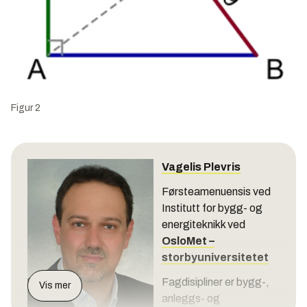
Figur 2
Vagelis Plevris
Førsteamenuensis ved
Institutt for bygg- og
energiteknikk ved
OsloMet –
storbyuniversitetet
Fagdisipliner er bygg-,
Vis mer
anleggs- og