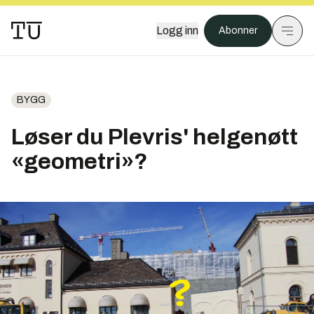
Logg inn
Abonner
BYGG
Løser du Plevris' helgenøtt
«geometri»?