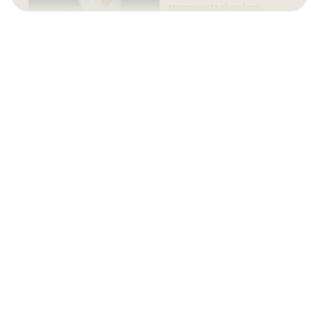
transportteknologi,
bygningsmaterialer og
Foto: privat
konstruksjonsteknologi.