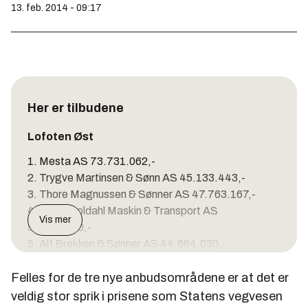
13. feb. 2014 - 09:17
Her er tilbudene
Lofoten Øst
1. Mesta AS 73.731.062,-
2. Trygve Martinsen & Sønn AS 45.133.443,-
3. Thore Magnussen & Sønner AS 47.763.167,-
4. Ståle Holdahl Maskin & Transport AS
Vis mer
59.186.900,-
5. Alf Brekken & Sønner AS 44.684.030,-
Lofoten Midt
Felles for de tre nye anbudsområdene er at det er
1. Alf Brekken & Sønner AS 67.899.706,-
veldig stor sprik i prisene som Statens vegvesen