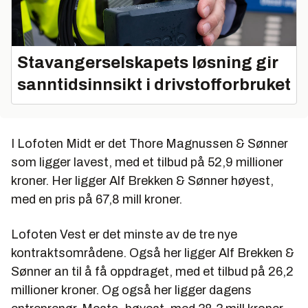
4. Stenhaug Transport AS 10.210.800,-
5. Alf Brekken & Sønner AS (tilbud avvist)
3.469.379,-
Stavangerselskapets løsning gir
6. Ståle Holdahl Maskin og Transport AS
sanntidsinnsikt i drivstofforbruket
7.526.200,-
I Lofoten Midt er det Thore Magnussen & Sønner
som ligger lavest, med et tilbud på 52,9 millioner
kroner. Her ligger Alf Brekken & Sønner høyest,
med en pris på 67,8 mill kroner.
Lofoten Vest er det minste av de tre nye
kontraktsområdene. Også her ligger Alf Brekken &
Sønner an til å få oppdraget, med et tilbud på 26,2
millioner kroner. Og også her ligger dagens