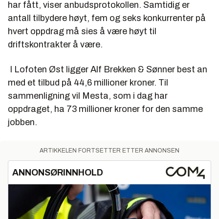
2. Mesta AS 69.747.395,99
har fått, viser anbudsprotokollen. Samtidig er
3. Trygve Martinsen & Sønn AS 55.758.333,-
antall tilbydere høyt, fem og seks konkurrenter på
4. Thore Magnussen & Sønn AS 52.906.689,-
hvert oppdrag må sies å være høyt til
5. Ståle Holdahl Maskin og Transport AS
driftskontrakter å være.
76.626.045,-
Lofoten Vest
I Lofoten Øst ligger Alf Brekken & Sønner best an
med et tilbud på 44,6 millioner kroner. Til
1. Alf Brekken & Sønner AS 26.240.910,-
sammenligning vil Mesta, som i dag har
2. Ståle Holdahl Maskin og Transport AS
27.281.467,-
oppdraget, ha 73 millioner kroner for den samme
3. Mesta AS 38.399.382,-
jobben.
4. Rasmussen Anlegg AS 32.887.900,-
5. Trygve Martinsen & Sønn AS 33.813.514,-
ARTIKKELEN FORTSETTER ETTER ANNONSEN
6. Thore Magnussen & Sønn AS 29.868.222,-
Brøytestikker - hele området
ANNONSØRINNHOLD
1. Trygve Martinsen & Sønn AS 5.175.833,-
2. Thore Magnussen & Sønn AS 5.843.229,-
3. Mesta AS 4.696.971,66