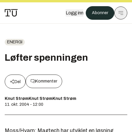
Logg inn
Abonner
ENERGI
Løfter spenningen
Kommenter
Del
Knut StrømKnut StrømKnut Strøm
11. okt. 2004 - 12:00
Moss/Hvam: Magtech har utviklet en løsning