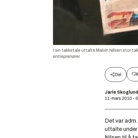
I sin takketale uttalte Malvin Nilsen stor t
entreprenører.
Del
Jarle Skoglun
11. mars 2010 - 
Det var adm. 
uttalte unde
Nilsen til å 