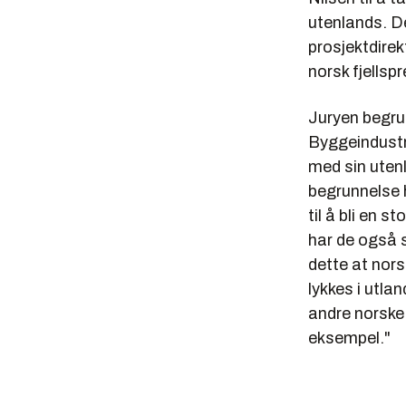
utenlands. De
prosjektdirek
norsk fjellsp
Juryen begrun
Byggeindustr
med sin utenl
begrunnelse 
til å bli en 
har de også 
dette at nor
lykkes i utla
andre norske 
eksempel."