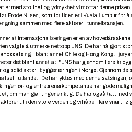
t er med stolthet og ydmykhet vi mottar denne prisen, 
tør Frode Nilsen, som for tiden er i Kuala Lumpur for 
rengning sammen med flere aktører i tunnelbransjen.
ner at internasjonaliseringen er en av hovedårsakene t
ien valgte å utmerke nettopp LNS. De har nå gjort sto
andssatsing, i blant annet Chile og Hong Kong. I jurye
heter det blant annet at: "LNS har gjennom flere år by
stor og solid aktør i byggenæringen i Norge. Gjennom de
satset i utlandet. De har lyktes med denne satsingen, 
sk ingeniør- og entreprenørkompetanse har gode mulighe
ndet, om man gjør tingene riktig. De har også tatt med s
aktører ut i den store verden og vi håper flere snart føl