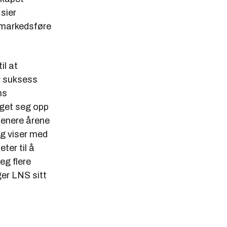
sier
å markedsføre
il at
r suksess
ns
gget seg opp
 senere årene
og viser med
ter til å
eg flere
ger LNS sitt