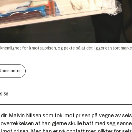
akknemlighet for å motta prisen, og pekte på at det ligger et stort mark
Kommenter
d
09:56
dir. Malvin Nilsen som tok imot prisen på vegne av sel
r overrekkelsen at han gjerne skulle hatt med seg sønn
ta imot prisen. Men han er nå opptatt med plikter for sel