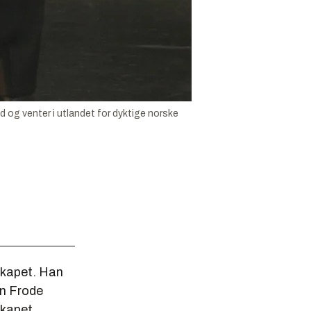
ed og venter i utlandet for dyktige norske
skapet. Han
en Frode
skapet