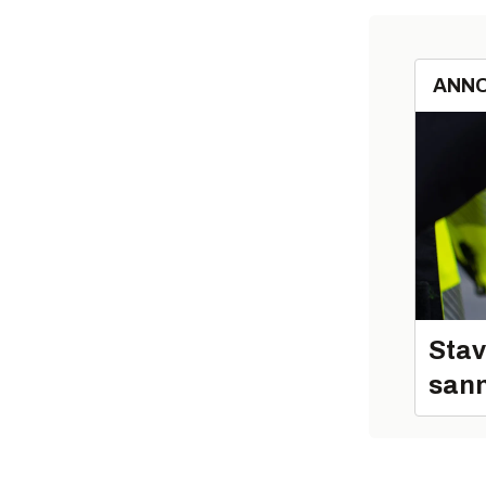
ANN
Stav
sann