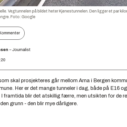
le. Vegtunnelen på bildet heter Kjenestunnelen. Den ligger et par kilome
engre.
Foto:
Google
Kommenter
nsen
– Journalist
:20
som skal prosjekteres går mellom Arna i Bergen kommu
une. Her er det mange tunneler i dag, både på E16 og
 framtida blir det atskillig færre, men utsikten for de re
 den grunn - den blir mye dårligere.