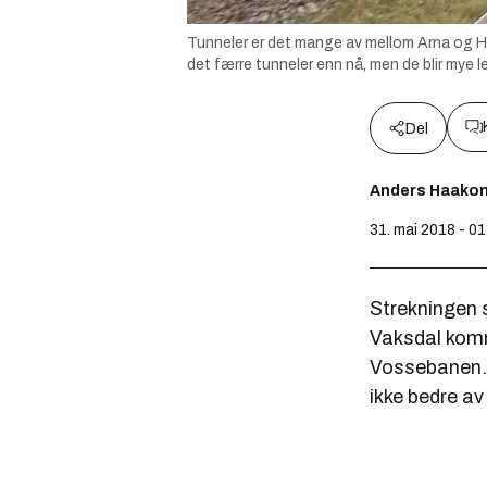
Tunneler er det mange av mellom Arna og Hel
det færre tunneler enn nå, men de blir mye l
Del
Anders Haako
31. mai 2018 - 01
Strekningen 
Vaksdal komm
Vossebanen. I
ikke bedre av