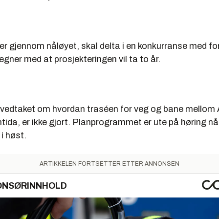
r gjennom nåløyet, skal delta i en konkurranse med fo
gner med at prosjekteringen vil ta to år.
 vedtaket om hvordan traséen for veg og bane mellom 
mtida, er ikke gjort. Planprogrammet er ute på høring n
 i høst.
ARTIKKELEN FORTSETTER ETTER ANNONSEN
ONSØRINNHOLD