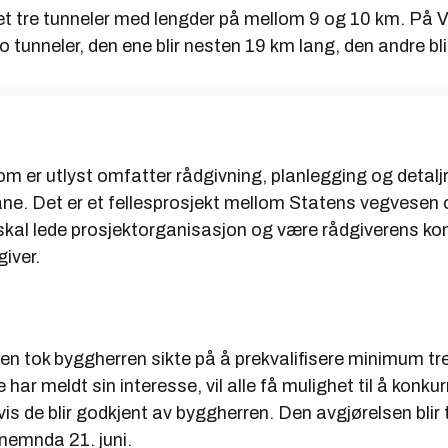
det tre tunneler med lengder på mellom 9 og 10 km. På
to tunneler, den ene blir nesten 19 km lang, den andre bli
m er utlyst omfatter
rådgivning, planlegging og detalj
ane. Det er et fellesprosjekt mellom Statens vegvesen
skal lede prosjektorganisasjon og være rådgiverens ko
iver.
en tok byggherren sikte på å prekvalifisere minimum tr
 har meldt sin interesse, vil alle få mulighet til å konku
is de blir godkjent av byggherren. Den avgjørelsen blir 
nemnda 21. juni.