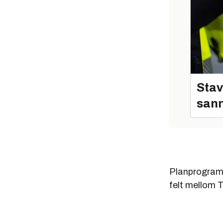
Stav
sann
Planprogramm
felt mellom T