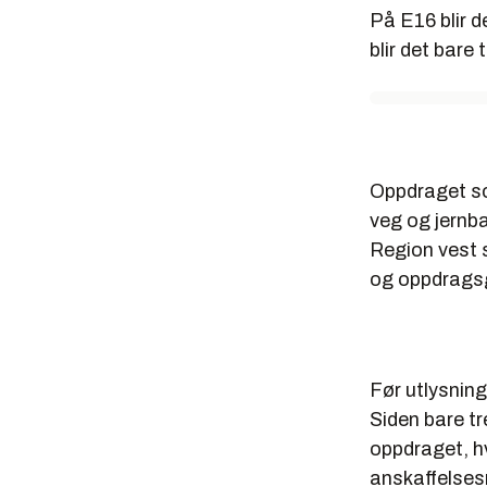
På E16 blir 
blir det bare 
Oppdraget so
veg og jernb
Region vest 
og oppdragsg
Før utlysning
Siden bare tre
oppdraget, hv
anskaffelses