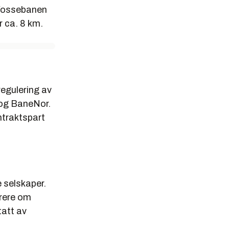
 Vossebanen
r ca. 8 km.
regulering av
 og BaneNor.
ntraktspart
e selskaper.
rrere om
tatt av