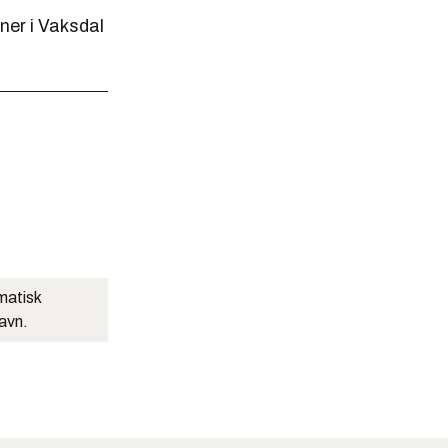
ner i Vaksdal
matisk
navn.