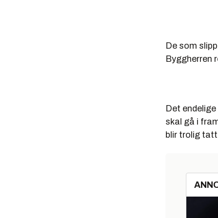
De som slippe
Byggherren re
Det endelige
skal gå i fra
blir trolig tatt
ANN