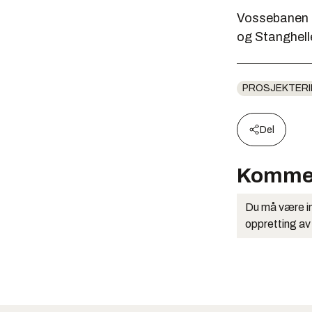
Vossebanen få
og Stanghelle
PROSJEKTER
Del
Komme
Du må være in
oppretting av