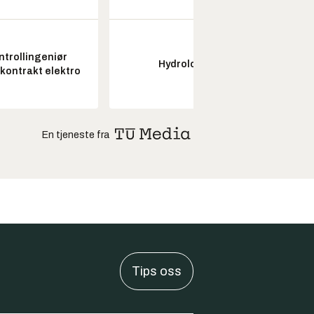
ntrollingeniør
Senio
Hydrolog
skontrakt elektro
konstr
En tjeneste fra
Tips oss