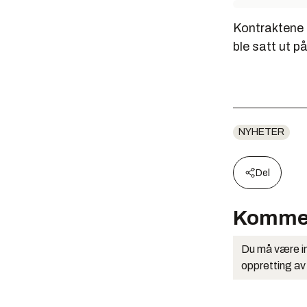
Kontraktene g
ble satt ut på
NYHETER
Del
Komme
Du må være in
oppretting av