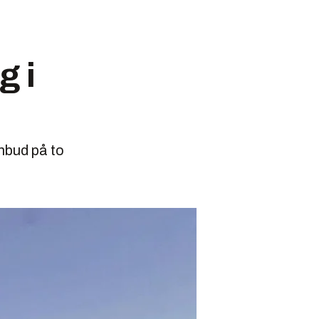
g i
anbud på to