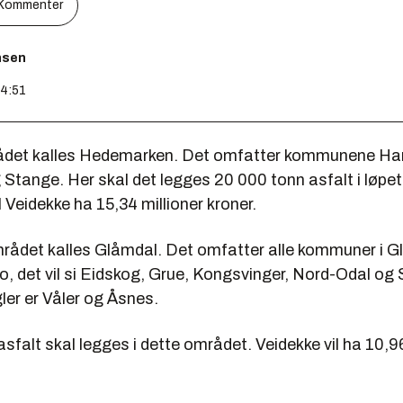
Kommenter
nsen
14:51
ådet kalles Hedemarken. Det omfatter kommunene Ha
Stange. Her skal det legges 20 000 tonn asfalt i løpet
l Veidekke ha 15,34 millioner kroner.
rådet kalles Glåmdal. Det omfatter alle kommuner i 
to, det vil si Eidskog, Grue, Kongsvinger, Nord-Odal og
er er Våler og Åsnes.
sfalt skal legges i dette området. Veidekke vil ha 10,96