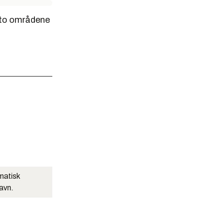
e to områdene
matisk
navn.