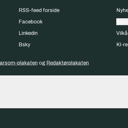
RSS-feed forside
Nyhe
Facebook
Samt
Linkedin
Vilkå
Bsky
KI-re
varsom-plakaten
og
Redaktørplakaten