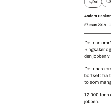
Del
Anders Haako
27. mars 2014 - 
Det ene omr
Ringsaker og 
den jobben vi
Det andre om
bortsett fra 
to som mangl
12 000 tonn a
jobben.