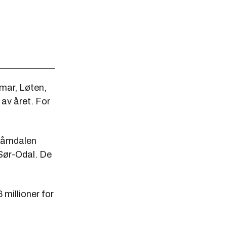
mar, Løten,
 av året. For
Glåmdalen
 Sør-Odal. De
 millioner for