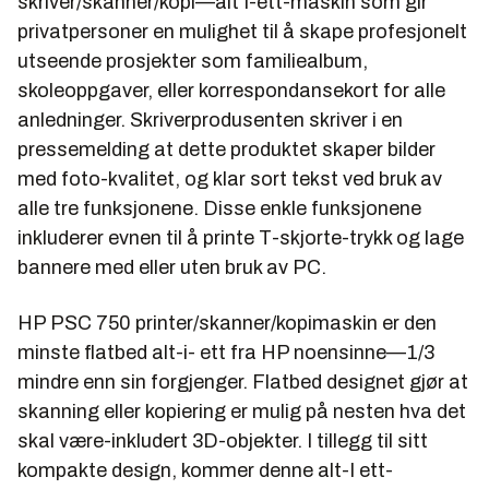
skriver/skanner/kopi—alt I-ett-maskin som gir
privatpersoner en mulighet til å skape profesjonelt
utseende prosjekter som familiealbum,
skoleoppgaver, eller korrespondansekort for alle
anledninger. Skriverprodusenten skriver i en
pressemelding at dette produktet skaper bilder
med foto-kvalitet, og klar sort tekst ved bruk av
alle tre funksjonene. Disse enkle funksjonene
inkluderer evnen til å printe T-skjorte-trykk og lage
bannere med eller uten bruk av PC.
HP PSC 750 printer/skanner/kopimaskin er den
minste flatbed alt-i- ett fra HP noensinne—1/3
mindre enn sin forgjenger. Flatbed designet gjør at
skanning eller kopiering er mulig på nesten hva det
skal være-inkludert 3D-objekter. I tillegg til sitt
kompakte design, kommer denne alt-I ett-