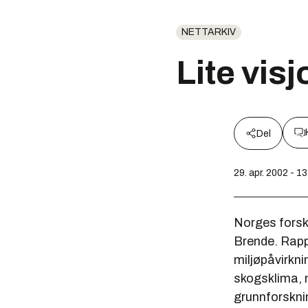
NETTARKIV
Lite vis
Del
29. apr. 2002 - 1
Norges forskn
Brende. Rappo
miljøpåvirkni
skogsklima, m
grunnforsknin