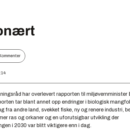
jonært
Kommenter
3:14
ingsråd har overlevert rapporten til miljøvernminister
rten tar blant annet opp endringer i biologisk mangfol
ng fra andre land, svekket fiske, ny og renere industri, b
er ras og orkaner og en uforutsigbar utvikling der
gen i 2030 var blitt viktigere enn i dag.