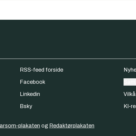
RSS-feed forside
Nyhe
Facebook
Samt
Linkedin
Vilkå
Bsky
KI-re
varsom-plakaten
og
Redaktørplakaten