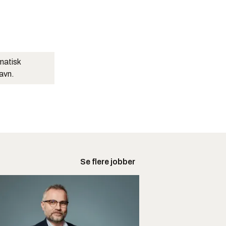
matisk
navn.
Se flere jobber