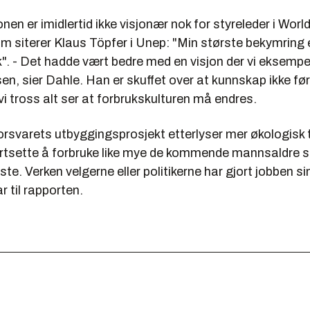
nen er imidlertid ikke visjonær nok for styreleder i Wor
som siterer Klaus Töpfer i Unep: "Min største bekymring er
. - Det hadde vært bedre med en visjon der vi eksempe
sen, sier Dahle. Han er skuffet over at kunnskap ikke føre
vi tross alt ser at forbrukskulturen må endres.
Forsvarets utbyggingsprosjekt etterlyser mer økologisk
fortsette å forbruke like mye de kommende mannsaldre s
iste. Verken velgerne eller politikerne har gjort jobben sin
 til rapporten.