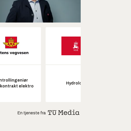
ntrollingeniør
Fagl
Hydrolog
skontrakt elektro
ubema
En tjeneste fra