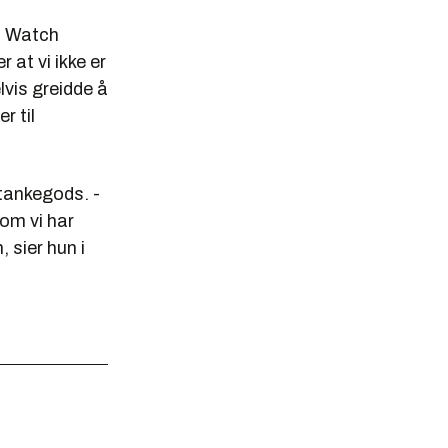
ld Watch
 at vi ikke er
lvis greidde å
r til
 tankegods. -
om vi har
, sier hun i