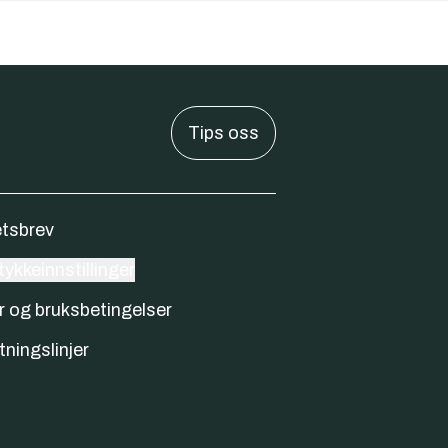
Tips oss
tsbrev
ykkeinnstillinger
r og bruksbetingelser
tningslinjer