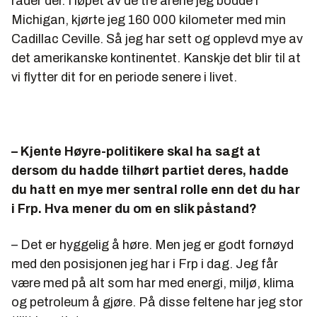
råder der. I løpet av de tre årene jeg bodde i
Michigan, kjørte jeg 160 000 kilometer med min
Cadillac Ceville. Så jeg har sett og opplevd mye av
det amerikanske kontinentet. Kanskje det blir til at
vi flytter dit for en periode senere i livet.
– Kjente Høyre-politikere skal ha sagt at
dersom du hadde tilhørt partiet deres, hadde
du hatt en mye mer sentral rolle enn det du har
i Frp. Hva mener du om en slik påstand?
– Det er hyggelig å høre. Men jeg er godt fornøyd
med den posisjonen jeg har i Frp i dag. Jeg får
være med på alt som har med energi, miljø, klima
og petroleum å gjøre. På disse feltene har jeg stor