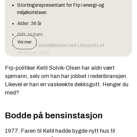
Stortingsrepresentant for Frp i energi-og
miljøkomiteen
Alder: 36 år
Gift, to barn
Vis mer
Utdannet sosialøkonom ved University of
Michigan, USA.
Frp-politiker Ketil Solvik-Olsen har aldri vært
sjømann, selv om han har jobbet i rederibransjen.
Likevel er han en vaskeekte dekksgutt. Henger du
med?
Bodde på bensinstasjon
1977: Faren til Ketil hadde bygde nytt hus til