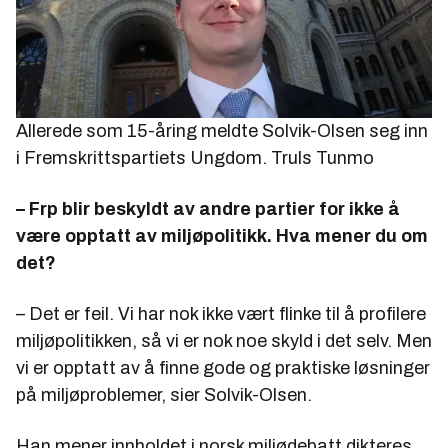
Allerede som 15-åring meldte Solvik-Olsen seg inn
i Fremskrittspartiets Ungdom.
Truls Tunmo
– Frp blir beskyldt av andre partier for ikke å
være opptatt av miljøpolitikk. Hva mener du om
det?
– Det er feil. Vi har nok ikke vært flinke til å profilere
miljøpolitikken, så vi er nok noe skyld i det selv. Men
vi er opptatt av å finne gode og praktiske løsninger
på miljøproblemer, sier Solvik-Olsen.
Han mener innholdet i norsk miljødebatt dikteres