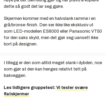
nøye på det Samsung gjør og har prøvd å kopiere
dette så godt det lar seg gjøre.
Pris:
15.990,-
Importør:
Samsung Norge AS
Skjermen kommer med en halvslank ramme i en
grå/bronse-finish. Den ser ikke like eksklusiv ut
som LED-modellen ES8000 eller Panasonic VT50
for den saks skyld, men det gjør seg uansett ikke
bort på designen.
I tillegg er den som alltid meget slank i dybden, noe
som gjør at den kan henges relativt tett på
bakveggen.
Les tidligere gruppetest:
Vi tester svære
flatskjermer