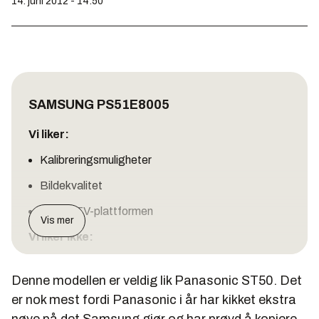
14. juni 2012 - 14:50
SAMSUNG PS51E8005
Vi liker:
Kalibreringsmuligheter
Bildekvalitet
Smart-TV-plattformen
Vis mer
Vi liker ikke:
Hakker litt under raske bevegelser
Denne modellen er veldig lik Panasonic ST50. Det
Dyrere enn ST50
er nok mest fordi Panasonic i år har kikket ekstra
Karakter:
Terning 5