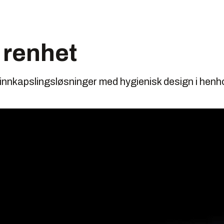
t renhet
g innkapslingsløsninger med hygienisk design i hen