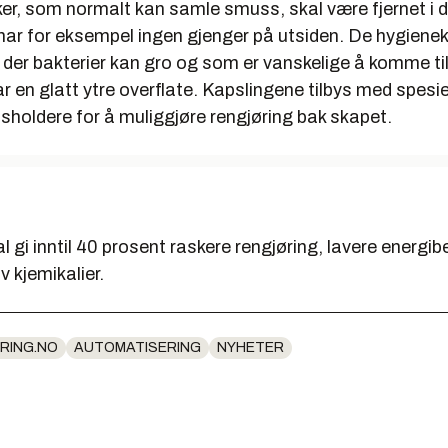
ker, som normalt kan samle smuss, skal være fjernet i 
ar for eksempel ingen gjenger på utsiden. De hygienek
 der bakterier kan gro og som er vanskelige å komme til
ar en glatt ytre overflate. Kapslingene tilbys med spesie
holdere for å muliggjøre rengjøring bak skapet.
 gi inntil 40 prosent raskere rengjøring, lavere energi
v kjemikalier.
RING.NO
AUTOMATISERING
NYHETER