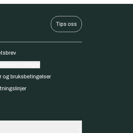
Tips oss
tsbrev
ykkeinnstillinger
r og bruksbetingelser
tningslinjer