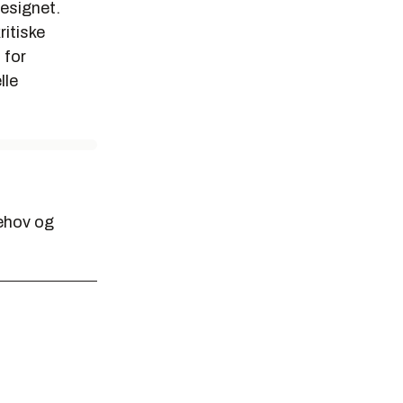
designet.
ritiske
 for
lle
behov og