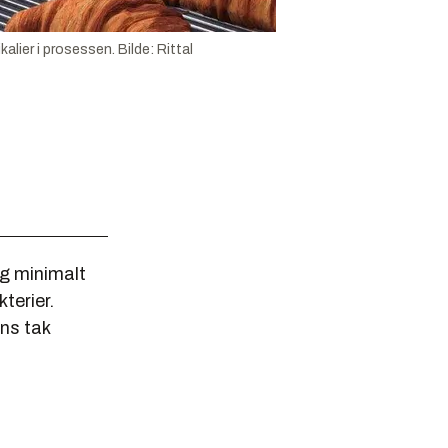
kalier i prosessen.
Bilde:
Rittal
og minimalt
terier.
ns tak