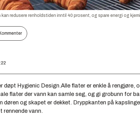
 kan redusere renholdstiden inntil 40 prosent, og spare energi og kjemi
Kommenter
8:22
 døpt Hygienic Design.Alle flater er enkle å rengjøre, 
le flater der vann kan samle seg, og gi grobunn for bak
 døren og skapet er dekket. Dryppkanten på kapslinge
t rennende vann.