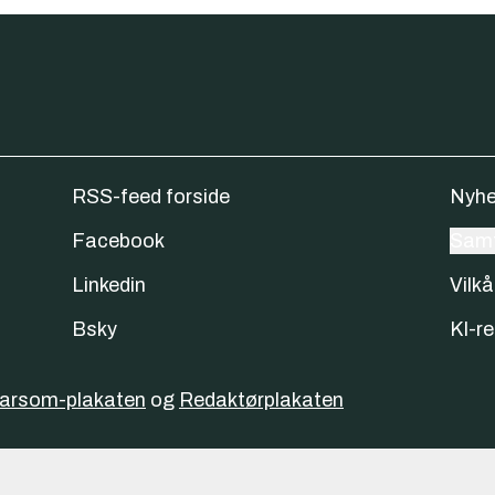
RSS-feed forside
Nyhe
Facebook
Samt
Linkedin
Vilkå
Bsky
KI-re
varsom-plakaten
og
Redaktørplakaten