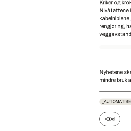
Kriker og kro
Nivåføttene h
kabelniplene,
rengjøring, h
veggavstands
Nyhetene skal
mindre bruk a
_AUTOMATISE
Del