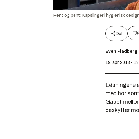
Rent og pent: Kapslinger i hygienisk design
Del
Even Fladberg
19. apr. 2013 - 1
Løsningene er
med horisonta
Gapet mellom
beskytter mo