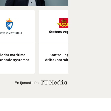
leder maritime
Kontrollingeniør
Pros
annede systemer
driftskontrakt elektro
En tjeneste fra