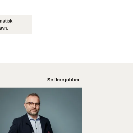
matisk
navn.
Se flere jobber