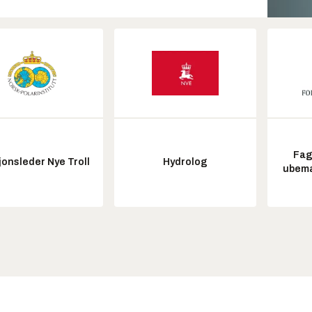
Fag
onsleder Nye Troll
Hydrolog
ubem