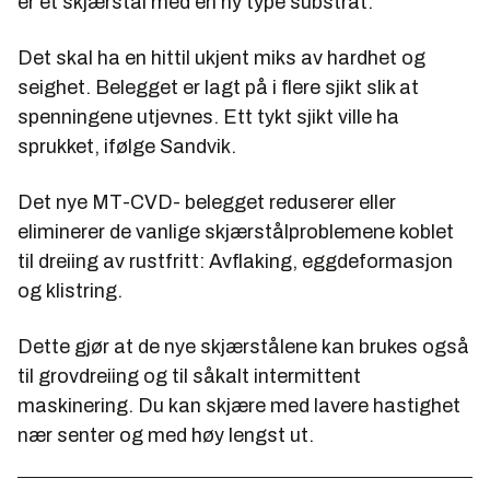
er et skjærstål med en ny type substrat.
Det skal ha en hittil ukjent miks av hardhet og
seighet. Belegget er lagt på i flere sjikt slik at
spenningene utjevnes. Ett tykt sjikt ville ha
sprukket, ifølge Sandvik.
Det nye MT-CVD- belegget reduserer eller
eliminerer de vanlige skjærstålproblemene koblet
til dreiing av rustfritt: Avflaking, eggdeformasjon
og klistring.
Dette gjør at de nye skjærstålene kan brukes også
til grovdreiing og til såkalt intermittent
maskinering. Du kan skjære med lavere hastighet
nær senter og med høy lengst ut.