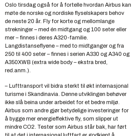
Oslo tirsdag også for å fortelle hvordan Airbus kan
møte de norske og nordiske flyselskapers behov
de neste 20 år. Fly for korte og mellomlange
strekninger – med én midtgang og 100 seter eller
mer – finnes i deres A320-familie.
Langdistanseflyene – med to midtganger og fra
250 til 400 seter – finnes i serien A330 og A340 og
A350XWB (extra wide body – ekstra bred,
red.anm.).
– Lufttransport vil bidra sterkt til økt internasjonal
turisme i Skandinavia. Denne utviklingen behøver
ikke slå beina under arbeidet for et bedre miljø.
Airbus som andre gjør betydelige investeringer for
å bygge mer energieffektive fly, som slipper ut
mindre CO2. Tester som Airbus står bak, har ført
til at det i internasjonal luftfart er godkjent å