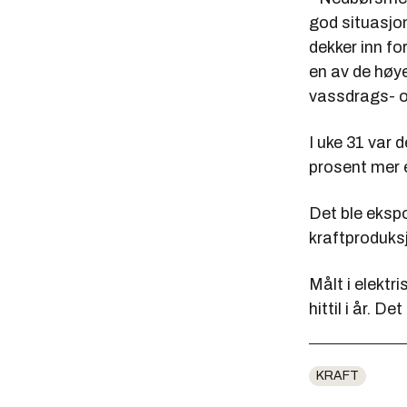
god situasjo
dekker inn fo
en av de høy
vassdrags- og
I uke 31 var
prosent mer 
Det ble ekspo
kraftproduksj
Målt i elekt
hittil i år. 
KRAFT