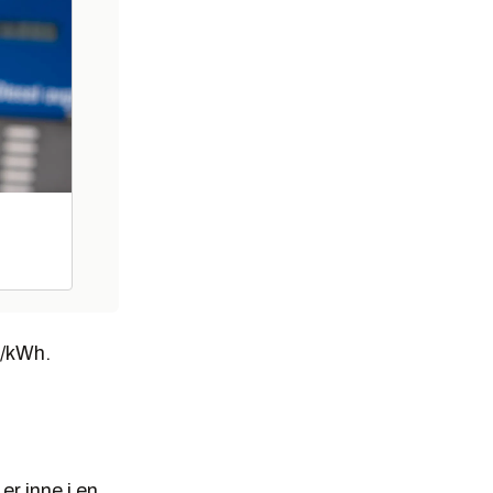
e/kWh.
r inne i en