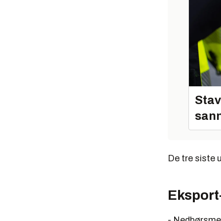
Stav
sann
De tre siste
Eksport
- Nedbørsmen