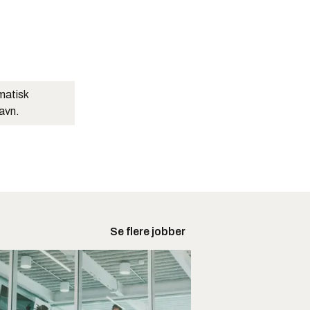
matisk
navn.
Se flere jobber