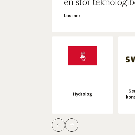
en stor teknologib
Les mer
Sen
Hydrolog
kon