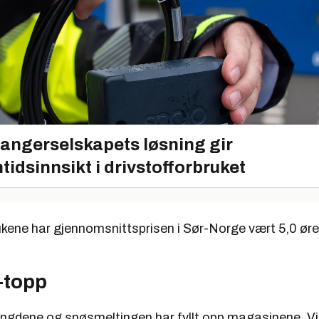
angerselskapets løsning gir
tidsinnsikt i drivstofforbruket
 ukene har gjennomsnittsprisen i Sør-Norge vært 5,0 ør
-topp
gdene og snøsmeltingen har fyllt opp magasinene. Vi e