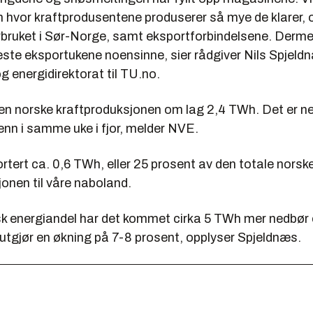
n hvor kraftprodusentene produserer så mye de klarer,
rbruket i Sør-Norge, samt eksportforbindelsene. Dermed
este eksportukene noensinne, sier rådgiver Nils Spjeld
 energidirektorat til TU.no.
 den norske kraftproduksjonen om lag 2,4 TWh. Det er n
enn i samme uke i fjor, melder NVE.
rtert ca. 0,6 TWh, eller 25 prosent av den totale norsk
onen til våre naboland.
risk energiandel har det kommet cirka 5 TWh mer nedbør
Det utgjør en økning på 7-8 prosent, opplyser Spjeldnæs.