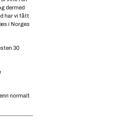
 og dermed
 har vi fått
næs i Norges
esten 30
e
 enn normalt