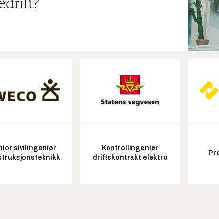
edrift?
ior sivilingeniør
Kontrollingeniør
Pr
struksjonsteknikk
driftskontrakt elektro