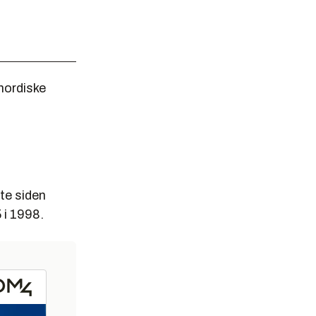
nordiske
ste siden
 i 1998.