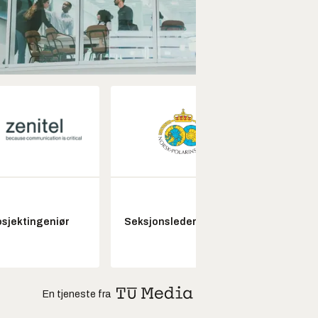
Fagl
osjektingeniør
Seksjonsleder Nye Troll
ubema
En tjeneste fra