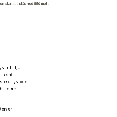
 den skal det slås ned 650 meter
t ut i fjor,
slaget.
ste utlysning
illigere.
ten er