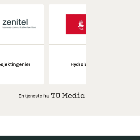
Senio
osjektingeniør
Hydrolog
konstr
En tjeneste fra