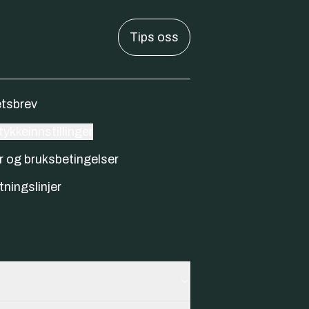
Tips oss
tsbrev
ykkeinnstillinger
r og bruksbetingelser
tningslinjer