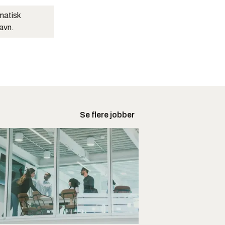
matisk
navn.
Se flere jobber