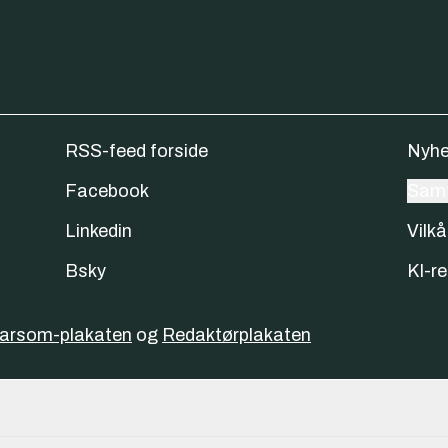
RSS-feed forside
Nyhe
Facebook
Samt
Linkedin
Vilkå
Bsky
KI-re
varsom-plakaten
og
Redaktørplakaten