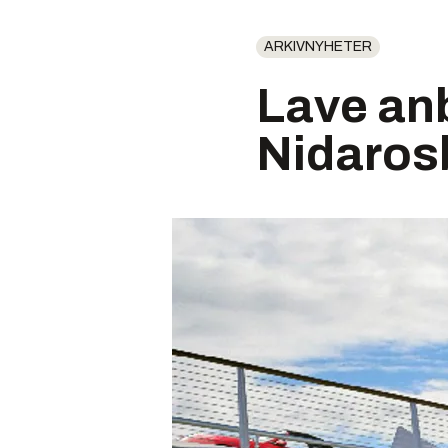
ARKIVNYHETER
Lave anb
Nidaros