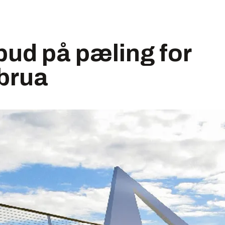
ud på pæling for
brua