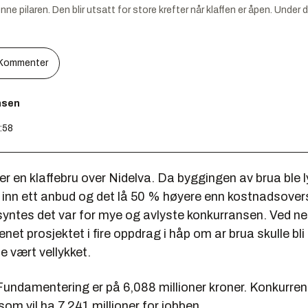
nne pilaren. Den blir utsatt for store krefter når klaffen er åpen. Under
Kommenter
nsen
2:58
r en klaffebru over Nidelva. Da byggingen av brua ble lys
 inn ett anbud og det lå 50 % høyere enn kostnadsover
yntes det var for mye og avlyste konkurransen. Ved ne
et prosjektet i fire oppdrag i håp om ar brua skulle bli b
te vært vellykket.
Fundamentering er på 6,088 millioner kroner. Konkurren
om vil ha 7,241 millioner for jobben.