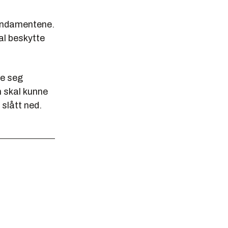
fundamentene.
al beskytte
be seg
n skal kunne
 slått ned.