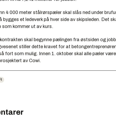
enn 4 000 meter stålrørspæler skal slås ned under bru
 bygges et ledeverk på hver side av skipsleden. Det sk
p som kommer ut av kurs.
kontrakten skal begynne pælingen fra østsiden og job
vesenet stiller dette kravet for at betongentreprenøre
så fort som mulig. Innen 1. oktober skal alle pæler være
prosjektert av Cowi.
R
ntarer