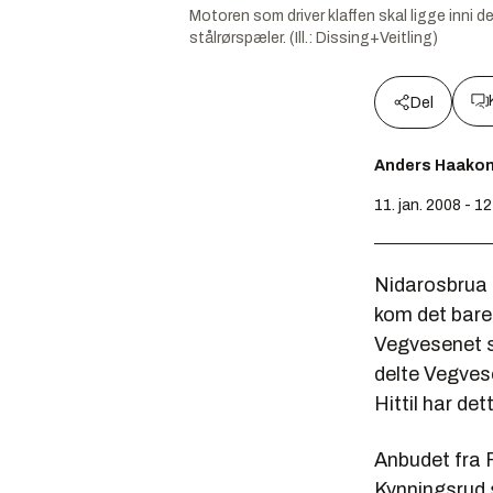
Motoren som driver klaffen skal ligge inni de
stålrørspæler. (Ill.: Dissing+Veitling)
Del
Anders Haako
11. jan. 2008 - 1
Nidarosbrua e
kom det bare
Vegvesenet s
delte Vegvesen
Hittil har det
Anbudet fra 
Kynningsrud s