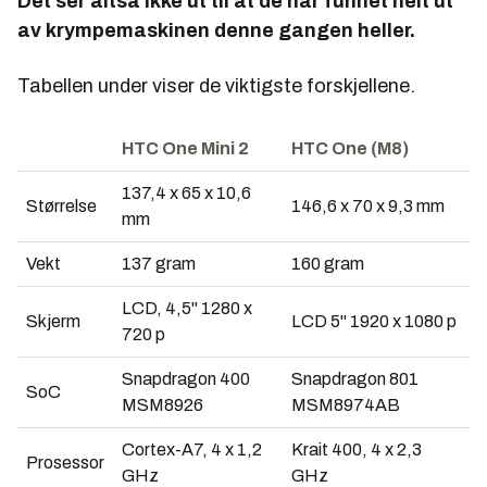
Det ser altså ikke ut til at de har funnet helt ut
av krympemaskinen denne gangen heller.
Tabellen under viser de viktigste forskjellene.
HTC One Mini 2
HTC One (M8)
137,4 x 65 x 10,6
Størrelse
146,6 x 70 x 9,3 mm
mm
Vekt
137 gram
160 gram
LCD, 4,5" 1280 x
Skjerm
LCD 5" 1920 x 1080 p
720 p
Snapdragon 400
Snapdragon 801
SoC
MSM8926
MSM8974AB
Cortex-A7, 4 x 1,2
Krait 400, 4 x 2,3
Prosessor
GHz
GHz