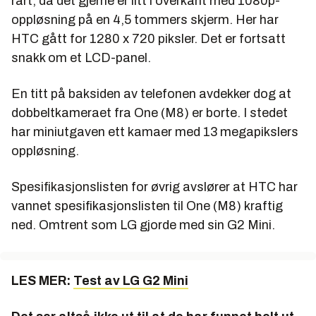
rart, da det gjerne er litt i overkant med 1080p-
oppløsning på en 4,5 tommers skjerm. Her har
HTC gått for 1280 x 720 piksler. Det er fortsatt
snakk om et LCD-panel.
En titt på baksiden av telefonen avdekker dog at
dobbeltkameraet fra One (M8) er borte. I stedet
har miniutgaven ett kamaer med 13 megapikslers
oppløsning.
Spesifikasjonslisten for øvrig avslører at HTC har
vannet spesifikasjonslisten til One (M8) kraftig
ned. Omtrent som LG gjorde med sin G2 Mini.
LES MER:
Test av LG G2 Mini