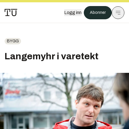
Logg inn
Abonner
BYGG
Langemyhr i varetekt