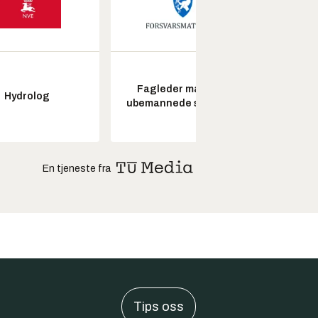
Fagleder maritime
Kon
Hydrolog
ubemannede systemer
drifts
En tjeneste fra
Tips oss