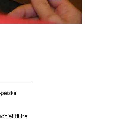
opeiske
let til tre