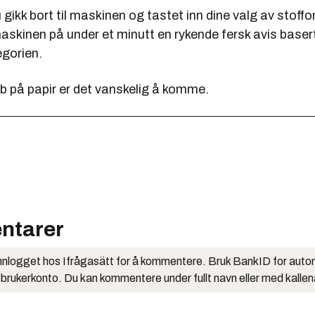
gikk bort til maskinen og tastet inn dine valg av stoff
skinen på under et minutt en rykende fersk avis basert
egorien.
på papir er det vanskelig å komme.
ntarer
nlogget hos Ifrågasätt for å kommentere. Bruk BankID for auto
 brukerkonto. Du kan kommentere under fullt navn eller med kalle