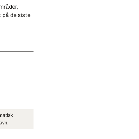
områder,
 på de siste
matisk
navn.