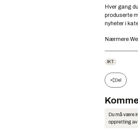
Hver gang du 
produserte ma
nyheter i kat
Nærmere Web 
IKT
Del
Komme
Du må være in
oppretting av