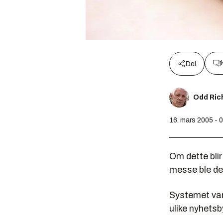
Del
Odd Ric
16. mars 2005 - 
Om dette blir
messe ble det
Systemet var
ulike nyhetsb