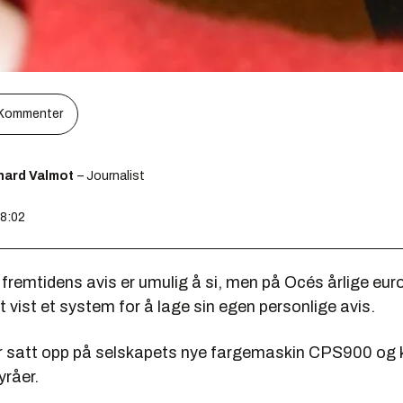
Kommenter
hard Valmot
– Journalist
08:02
 fremtidens avis er umulig å si, men på Océs årlige eur
 vist et system for å lage sin egen personlige avis.
 satt opp på selskapets nye fargemaskin CPS900 og kob
yråer.