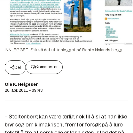
INNLEGGET: Slik så det ut, innlegget på Bente Nylands blogg.
Kommenter
Del
Ole K. Helgesen
26. apr. 2011 - 09:43
– Stoltenberg kan være ærlig nok til å si at han ikke
bryr seg om klimakrisen, fremfor forsøk på å lure
folk til å tro at norsk olje er løsningen, stod det på