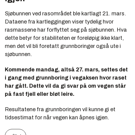
S
j
øbunnen ved rasområdet ble kartlagt 2
1
.
m
ars.
Dataene fra kartleggingen viser tydelig hvor
rasmassene har forflyttet seg på sjøbunnen. Hva
dette betyr for stabiliteten er foreløpig ikke klart,
men det vil bli foretatt grunnboringer også ute i
sjøbunnen.
Kommende mandag, altså 27. mars, settes det
i gang med grunnboring i vegaksen hvor raset
har gått. Dette vil da gi svar på om vegen står
på fast fjell eller bløt leire.
Resultatene fra grunnboringen vil kunne gi et
tidsestimat for når vegen kan åpnes igjen.