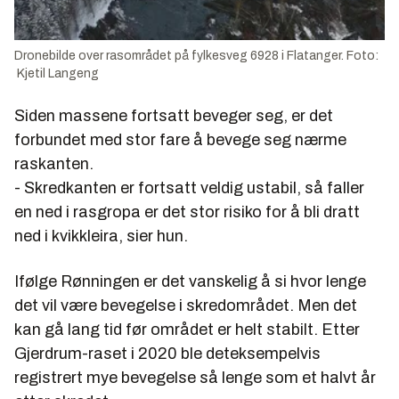
Dronebilde over rasområdet på fylkesveg 6928 i Flatanger. Foto:
Kjetil Langeng
Siden massene fortsatt beveger seg, er det
forbundet med stor fare å bevege seg nærme
raskanten.
- Skredkanten er fortsatt veldig ustabil, så faller
en ned i rasgropa er det stor risiko for å bli dratt
ned i kvikkleira, sier hun.
Ifølge Rønningen er det vanskelig å si hvor lenge
det vil være bevegelse i skredområdet. Men det
kan gå lang tid før området er helt stabilt. Etter
Gjerdrum-raset i 2020 ble
det
eksempelvis
registrert mye bevegelse så lenge som et halvt år