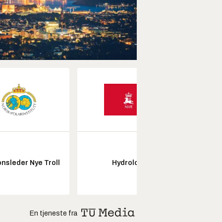
Senio
nsleder Nye Troll
Hydrolog
konstr
En tjeneste fra