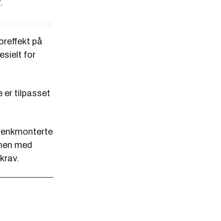
.
oreffekt på
sielt for
 er tilpasset
 benkmonterte
mmen med
krav.