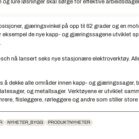
 og lure løsninger skal sørge for effektive arbeidsdager
sisjoner, gjæringsvinkel på opp til 62 grader og en mot
r eksempel de nye kapp- og gjæringssagene utviklet spe
.
sch nå lansert seks nye stasjonære elektroverktøy. Alle
s å dekke alle områder innen kapp- og gjæringssager,
 platesager, og metallsager. Verktøyene er utviklet sa
rere, flisleggere, rørleggere og andre som stiller store 
R
NYHETER_BYGG
PRODUKTNYHETER