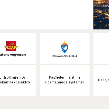
ontrollingeniør
Fagleder maritime
Seksjo
tskontrakt elektro
ubemannede systemer