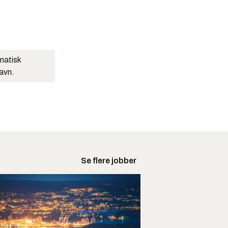
matisk
navn.
Se flere jobber