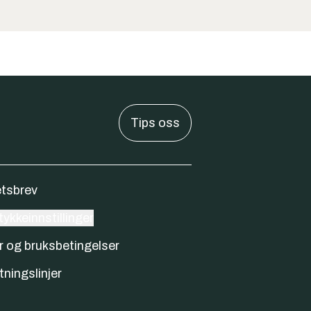
Tips oss
tsbrev
ykkeinnstillinger
r og bruksbetingelser
tningslinjer