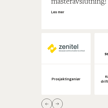
masteravslutning!
Les mer
K
Prosjektingeniør
drif