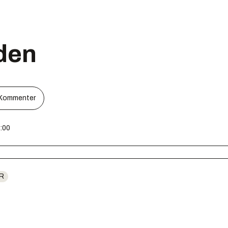
den
Kommenter
3:00
R