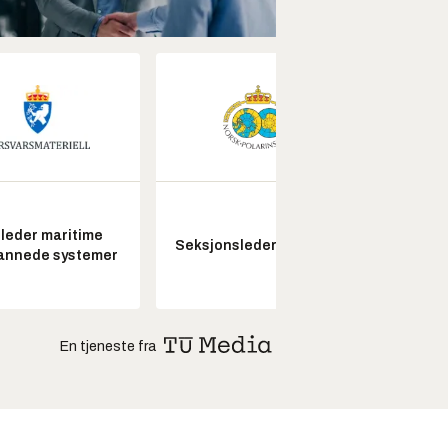
leder maritime
Senio
Seksjonsleder Nye Troll
annede systemer
konstr
En tjeneste fra