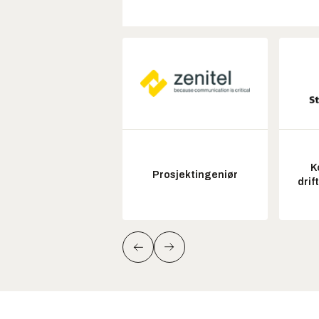
K
Prosjektingeniør
drif