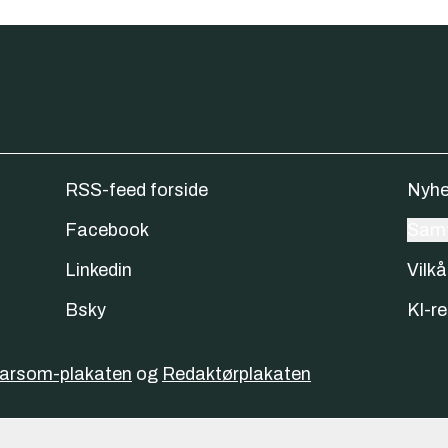
RSS-feed forside
Nyhe
Facebook
Samt
Linkedin
Vilkå
Bsky
KI-re
varsom-plakaten
og
Redaktørplakaten