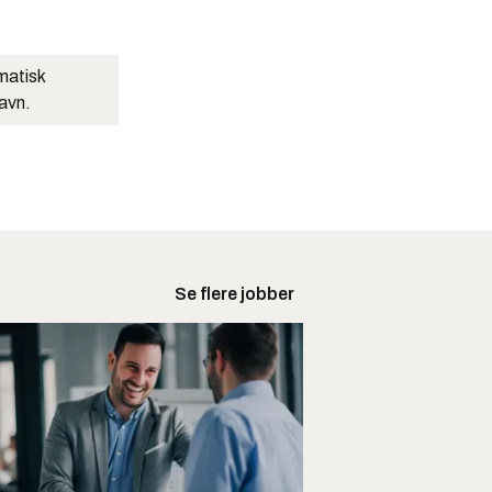
matisk
navn.
Se flere jobber