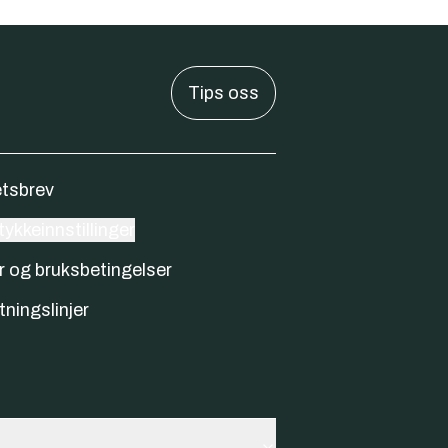
Tips oss
tsbrev
ykkeinnstillinger
r og bruksbetingelser
tningslinjer