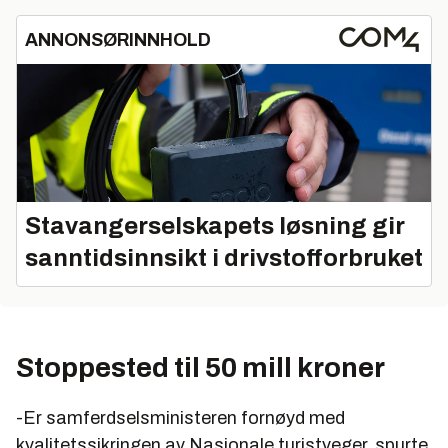
ANNONSØRINNHOLD
Stavangerselskapets løsning gir
sanntidsinnsikt i drivstofforbruket
Stoppested til 50 mill kroner
-Er samferdselsministeren fornøyd med
kvalitetssikringen av Nasjonale turistveger, spurte