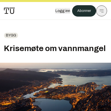
Logg inn
Abonner
BYGG
Krisemøte om vannmangel