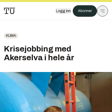
Logg inn
Abonner
KLIMA
Krisejobbing med
Akerselva i hele år