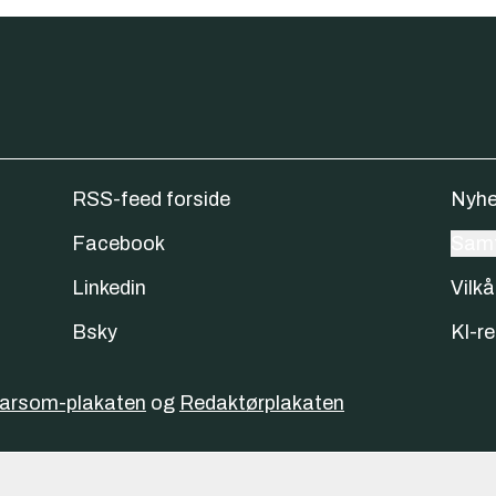
RSS-feed forside
Nyhe
Facebook
Samt
Linkedin
Vilkå
Bsky
KI-re
varsom-plakaten
og
Redaktørplakaten