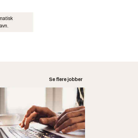
matisk
navn.
Se flere jobber