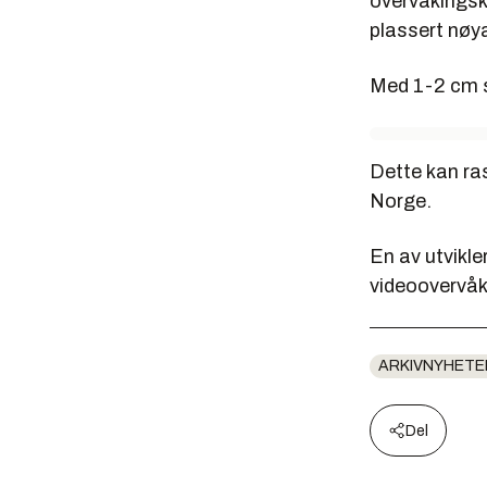
overvåkingsk
plassert nøya
Med 1-2 cm 
Dette kan ras
Norge.
En av utvikl
videoovervåki
ARKIVNYHETE
Del