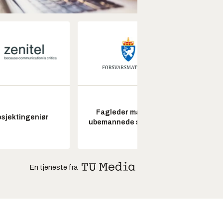
Fagleder maritime
osjektingeniør
Seksjon
ubemannede systemer
En tjeneste fra