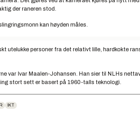
amera. Det gjøres ved at kameraet kjøres på nytt med
ktig der raneren stod.
slingringsmonn kan høyden måles.
kt utelukke personer fra det relativt lille, hardkokte rans
erne var Ivar Maalen-Johansen. Han sier til NLHs netta
ng stort sett er basert på 1960-talls teknologi.
R
IKT