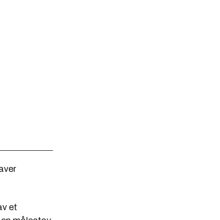
aver
av et