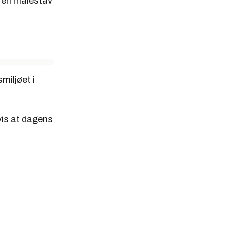
 en målestav
miljøet i
vis at dagens