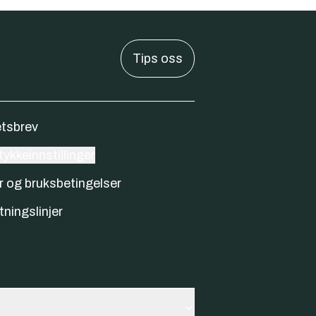
Tips oss
tsbrev
ykkeinnstillinger
r og bruksbetingelser
tningslinjer