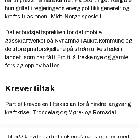
hardt press fra flere kanter. På Stortinget i dag ble
hun grillet i regjeringens energipolitikk generelt og
kraftsituasjonen i Midt-Norge spesielt.
Det er budsjettsprekken for det mobile
gasskraftverket på Nyhamna i Aukra kommune og
de store prisforskjellene på strøm ulike steder i
landet, som har fått Frp til å trekke nye og gamle
forslag opp av hatten.
Krever tiltak
Partiet krevde en tiltaksplan for å hindre langvarig
kraftkrise i Trøndelag og Møre- og Romsdal.
I tillegg krevde partiet nok en gang, sammen med